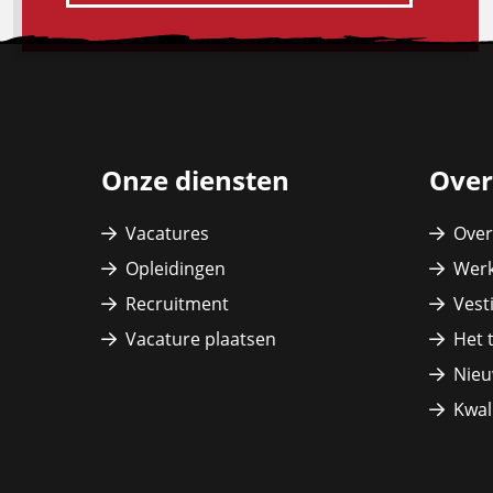
Site
footer
Onze diensten
Over
Vacatures
Over
Opleidingen
Werk
Recruitment
Vest
Vacature plaatsen
Het 
Nieu
Kwali