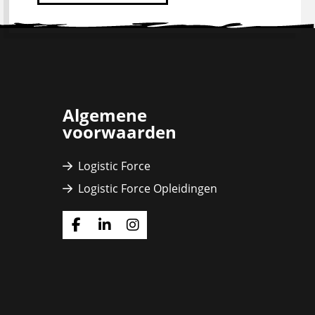
Algemene
voorwaarden
Logistic Force
Logistic Force Opleidingen
Ga
Ga
Ga
naar
naar
naar
Facebook
Linkedin
Instagram