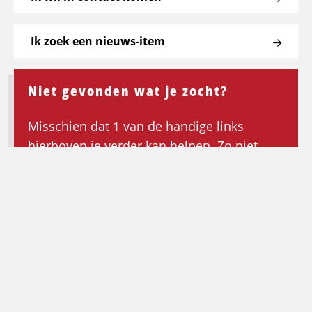
Ik zoek een nieuws-item
Niet gevonden wat je zocht?
Misschien dat 1 van de handige links
hierboven je verder kan helpen. Zo niet,
keer dan terug naar de homepagina om de
zoektocht opnieuw te beginnen.
Ga terug naar de homepagina