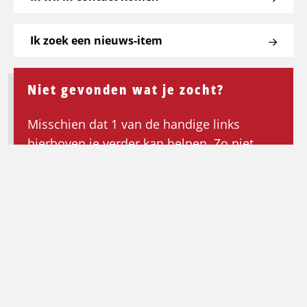
Ik zoek een nieuws-item
Niet gevonden wat je zocht?
Misschien dat 1 van de handige links
hierboven je verder kan helpen. Zo niet,
keer dan terug naar de homepagina om de
zoektocht opnieuw te beginnen.
Ga terug naar de homepagina