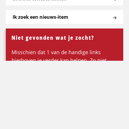
Ik zoek een nieuws-item
Niet gevonden wat je zocht?
Misschien dat 1 van de handige links
hierboven je verder kan helpen. Zo niet,
keer dan terug naar de homepagina om de
zoektocht opnieuw te beginnen.
Ga terug naar de homepagina