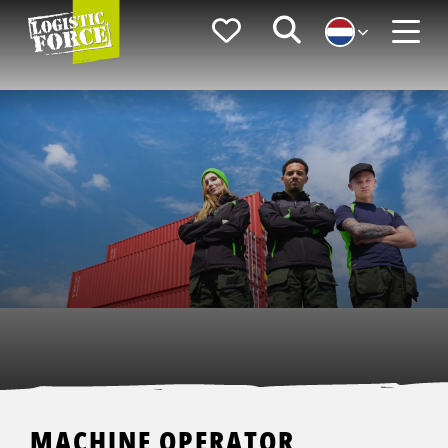
Logistic
Favorieten
Zoeken
Force
Menu
MACHINE OPERATOR