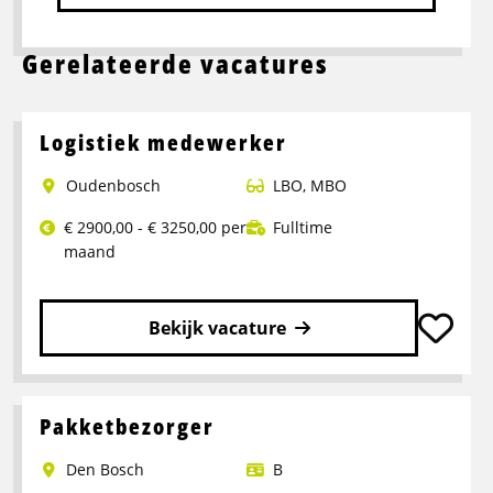
Gerelateerde vacatures
Logistiek medewerker
Oudenbosch
LBO
,
MBO
€ 2900,00 - € 3250,00 per
Fulltime
maand
Bekijk vacature
Lees
meer
over
Pakketbezorger
Logistiek
Den Bosch
B
medewerker