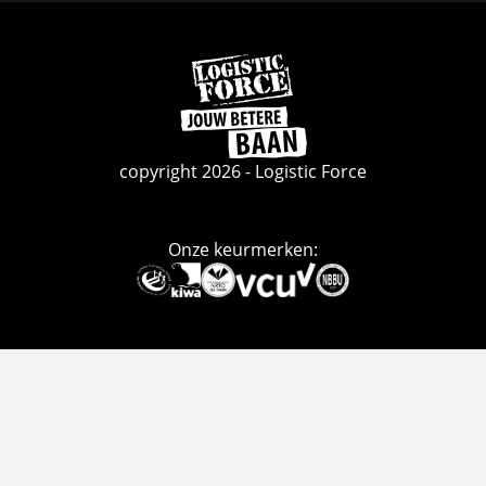
Ga
naar
de
homepage
copyright 2026 - Logistic Force
Onze keurmerken:
Deze
link
gaat
naar