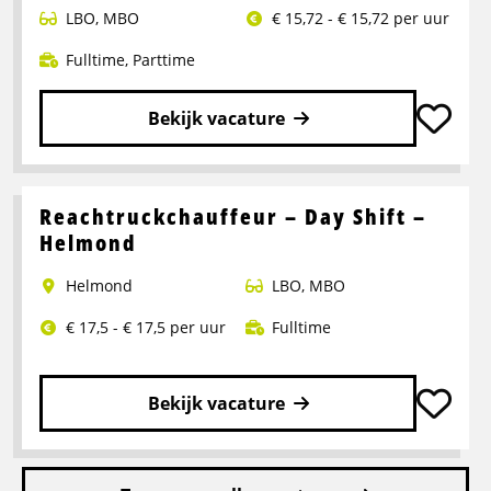
LBO
,
MBO
€ 15,72 - € 15,72 per uur
Fulltime
,
Parttime
Bekijk vacature
Lees
meer
over
Reachtruckchauffeur – Day Shift –
Pakketbezorger
Helmond
Helmond
LBO
,
MBO
€ 17,5 - € 17,5 per uur
Fulltime
Bekijk vacature
Lees
meer