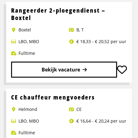
meer
over
Rangeerder 2-ploegendienst –
Portaalwagen
Boxtel
Chauffeur
Boxtel
B
,
T
LBO
,
MBO
€ 18,33 - € 20,52 per uur
Fulltime
Bekijk vacature
Lees
meer
over
CE chauffeur mengvoeders
Rangeerder
Helmond
CE
2-
ploegendienst
LBO
,
MBO
€ 16,64 - € 20,24 per uur
–
Boxtel
Fulltime