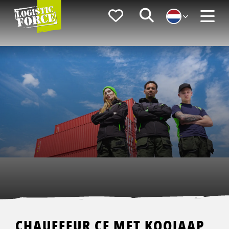
Logistic
Favorieten
Zoeken
Force
Menu
CHAUFFEUR CE MET KOOIAAP