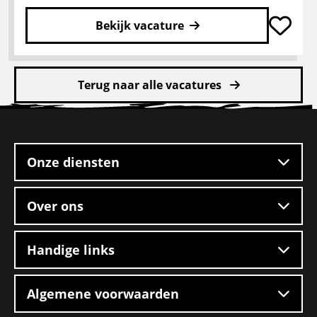
Bekijk vacature
Lees
meer
Terug naar alle vacatures
over
CE
Site
chauffeur
footer
mengvoeders
Onze diensten
Over ons
Handige links
Algemene voorwaarden