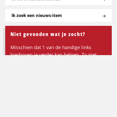
Ik zoek een nieuws-item
Niet gevonden wat je zocht?
Misschien dat 1 van de handige links
hierboven je verder kan helpen. Zo niet,
keer dan terug naar de homepagina om de
zoektocht opnieuw te beginnen.
Ga terug naar de homepagina