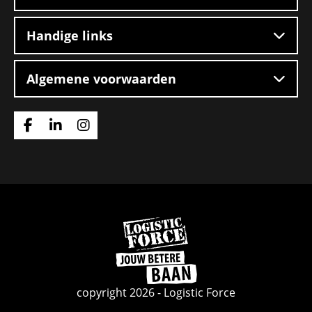
Handige links
Algemene voorwaarden
Ga
Ga
Ga
naar
naar
naar
Facebook
Linkedin
Instagram
Ga
naar
de
homepage
copyright 2026 - Logistic Force