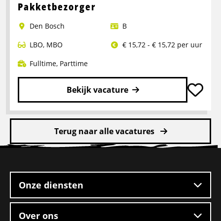
over
Pakketbezorger
Logistiek
Den Bosch
B
medewerker
LBO
,
MBO
€ 15,72 - € 15,72 per uur
Fulltime
,
Parttime
Bekijk vacature
Lees
meer
Terug naar alle vacatures
over
Pakketbezorger
Site
footer
Onze diensten
Over ons