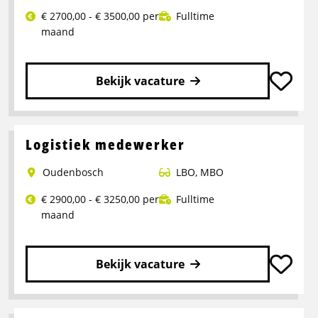
€ 2700,00 - € 3500,00 per
Fulltime
maand
Bekijk vacature
Lees
meer
over
Logistiek medewerker
Operator
Oudenbosch
LBO
,
MBO
Productie
€ 2900,00 - € 3250,00 per
Fulltime
maand
Bekijk vacature
Lees
meer