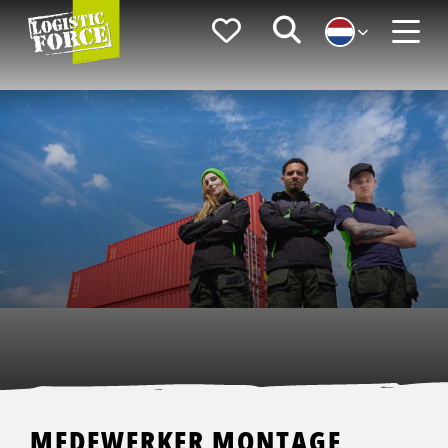
Logistic
Favorieten
Zoeken
Force
Menu
MEDEWERKER MONTAGE