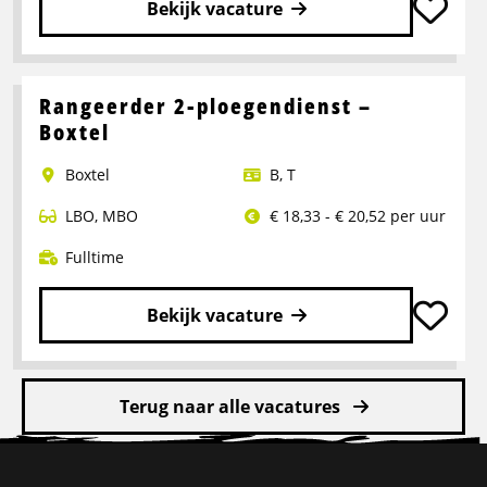
Bekijk vacature
Lees
meer
over
Rangeerder 2-ploegendienst –
Portaalwagen
Boxtel
Chauffeur
Boxtel
B
,
T
LBO
,
MBO
€ 18,33 - € 20,52 per uur
Fulltime
Bekijk vacature
Lees
meer
Terug naar alle vacatures
over
Rangeerder
Site
2-
ploegendienst