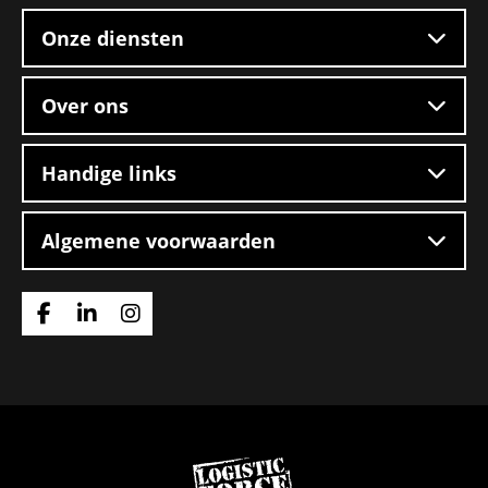
footer
–
Onze diensten
Boxtel
Over ons
Handige links
Algemene voorwaarden
Ga
Ga
Ga
naar
naar
naar
Facebook
Linkedin
Instagram
Ga