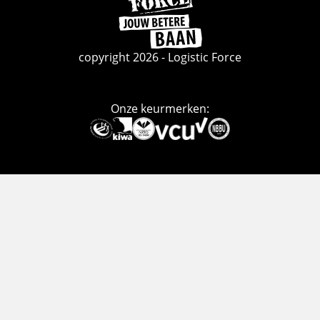
naar
de
homepage
copyright 2026 - Logistic Force
Onze keurmerken:
Deze
link
gaat
naar