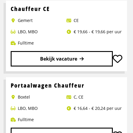
Chauffeur CE
Gemert
CE
LBO
,
MBO
€ 19,66 - € 19,66 per uur
Fulltime
Bekijk vacature
Lees
meer
over
Portaalwagen Chauffeur
Chauffeur
Boxtel
C
,
CE
CE
LBO
,
MBO
€ 16,64 - € 20,24 per uur
Fulltime