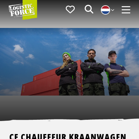
Logistic
Favorieten
Zoeken
Force
Menu
CE CHAUFFEUR KRAANWAGEN