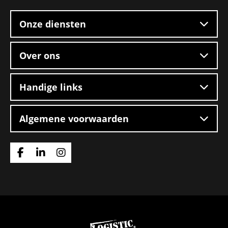
footer
ploegendienst
–
Onze diensten
Boxtel
Over ons
Handige links
Algemene voorwaarden
Ga
Ga
Ga
naar
naar
naar
Facebook
Linkedin
Instagram
Ga