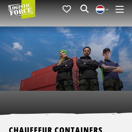
Logistic
Favorieten
Zoeken
Force
Menu
CHAUFFEUR CONTAINERS