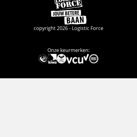
naar
de
homepage
copyright 2026 - Logistic Force
Onze keurmerken:
Deze
link
gaat
naar