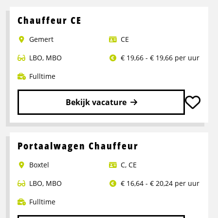
Chauffeur CE
Gemert
CE
LBO
,
MBO
€ 19,66 - € 19,66 per uur
Fulltime
Bekijk vacature
Lees
meer
over
Portaalwagen Chauffeur
Chauffeur
Boxtel
C
,
CE
CE
LBO
,
MBO
€ 16,64 - € 20,24 per uur
Fulltime