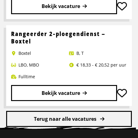
Bekijk vacature
Lees
meer
over
Rangeerder 2-ploegendienst –
Portaalwagen
Boxtel
Chauffeur
Boxtel
B
,
T
LBO
,
MBO
€ 18,33 - € 20,52 per uur
Fulltime
Bekijk vacature
Lees
meer
Terug naar alle vacatures
over
Rangeerder
Site
2-