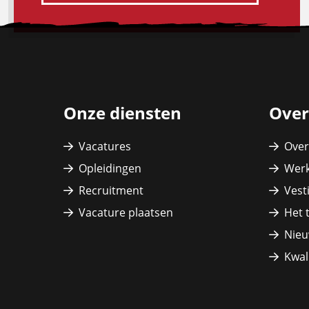
Site
footer
Onze diensten
Over
Vacatures
Over
Opleidingen
Werk
Recruitment
Vest
Vacature plaatsen
Het 
Nieu
Kwali