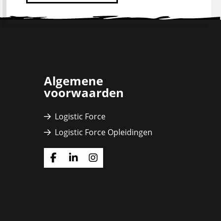
Algemene
voorwaarden
Logistic Force
Logistic Force Opleidingen
Ga
Ga
Ga
naar
naar
naar
Facebook
Linkedin
Instagram