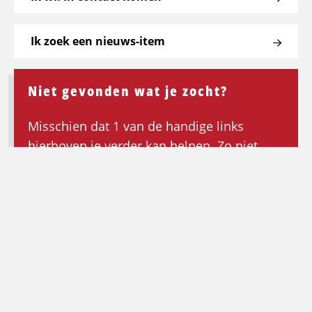
Ik zoek een nieuws-item
Niet gevonden wat je zocht?
Misschien dat 1 van de handige links
hierboven je verder kan helpen. Zo niet,
keer dan terug naar de homepagina om de
zoektocht opnieuw te beginnen.
Ga terug naar de homepagina