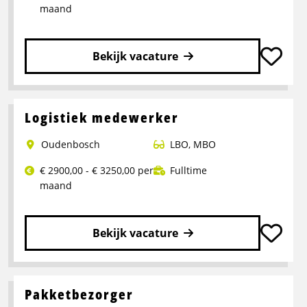
maand
Bekijk vacature
Lees
meer
over
Logistiek medewerker
Operator
Oudenbosch
LBO
,
MBO
Productie
€ 2900,00 - € 3250,00 per
Fulltime
maand
Bekijk vacature
Lees
meer
over
Pakketbezorger