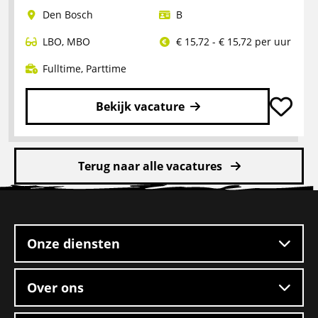
Logistiek
Den Bosch
B
medewerker
LBO
,
MBO
€ 15,72 - € 15,72 per uur
Fulltime
,
Parttime
Bekijk vacature
Lees
meer
Terug naar alle vacatures
over
Pakketbezorger
Site
footer
Onze diensten
Over ons