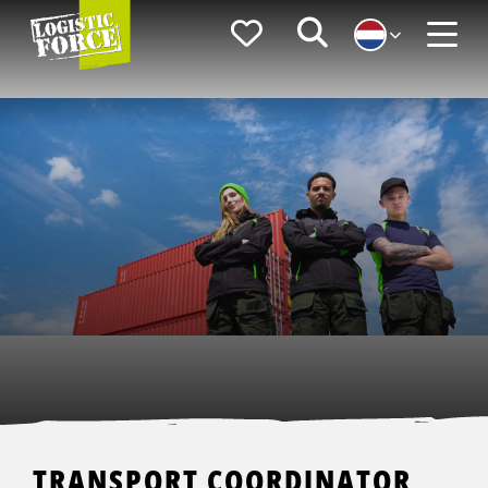
Logistic
Favorieten
Zoeken
Force
Menu
TRANSPORT COORDINATOR