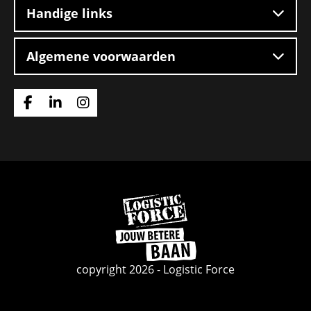
Handige links
Algemene voorwaarden
Ga
Ga
Ga
naar
naar
naar
Facebook
Linkedin
Instagram
Ga
naar
de
homepage
copyright 2026 - Logistic Force