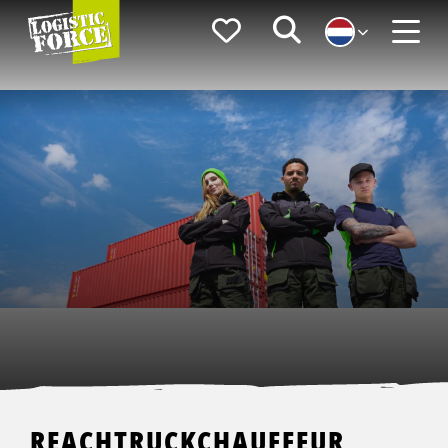
Logistic
Favorieten
Zoeken
Force
Menu
REACHTRUCKCHAUFFEUR