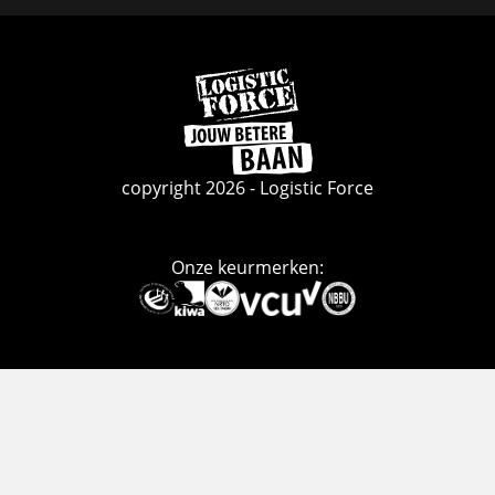
Ga
naar
de
homepage
copyright 2026 - Logistic Force
Onze keurmerken:
Deze
link
gaat
naar