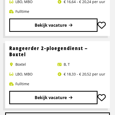
LBO
,
MBO
€ 16,64 - € 20,24 per uur
Fulltime
Bekijk vacature
Lees
meer
over
Rangeerder 2-ploegendienst –
Portaalwagen
Boxtel
Chauffeur
Boxtel
B
,
T
LBO
,
MBO
€ 18,33 - € 20,52 per uur
Fulltime
Bekijk vacature
Lees
meer