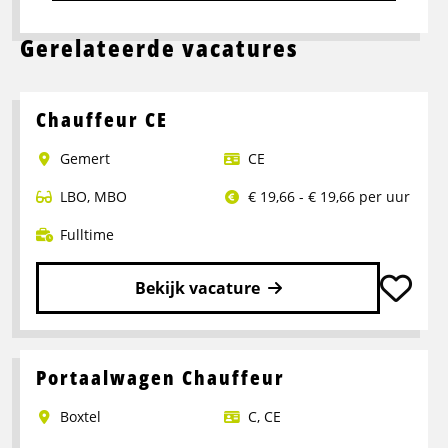
Gerelateerde vacatures
Chauffeur CE
Gemert
CE
LBO
,
MBO
€ 19,66 - € 19,66 per uur
Fulltime
Bekijk vacature
Lees
meer
over
Portaalwagen Chauffeur
Chauffeur
Boxtel
C
,
CE
CE