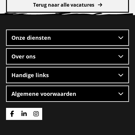
Terug naar alle vacatures
over
Rangeerder
Site
2-
footer
ploegendienst
–
Onze diensten
Boxtel
Over ons
Handige links
Algemene voorwaarden
Ga
Ga
Ga
naar
naar
naar
Facebook
Linkedin
Instagram