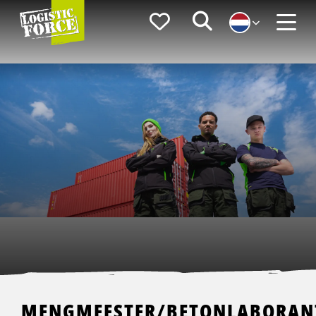
Logistic
Favorieten
Zoeken
Force
Menu
MENGMEESTER/BETONLABORAN