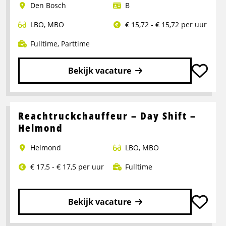
Den Bosch
B
medewerker
LBO
,
MBO
€ 15,72 - € 15,72 per uur
Fulltime
,
Parttime
Bekijk vacature
Lees
meer
over
Reachtruckchauffeur – Day Shift –
Pakketbezorger
Helmond
Helmond
LBO
,
MBO
€ 17,5 - € 17,5 per uur
Fulltime
Bekijk vacature
Lees