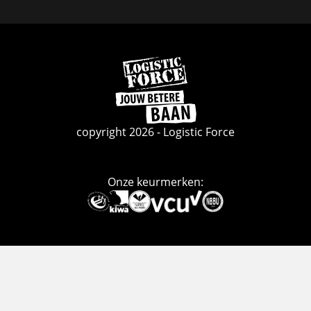
Facebook
Linkedin
Instagram
Ga
naar
de
homepage
copyright 2026 - Logistic Force
Onze keurmerken:
Deze
link
gaat
naar