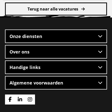
meer
Terug naar alle vacatures
over
Reachtruckchauffeur
Site
–
footer
Day
Shift
Onze diensten
–
Helmond
Over ons
Handige links
Algemene voorwaarden
Ga
Ga
Ga
naar
naar
naar