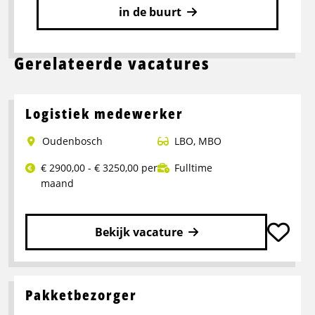
in de buurt
Gerelateerde vacatures
Logistiek medewerker
Oudenbosch
LBO
,
MBO
€ 2900,00 - € 3250,00 per
Fulltime
maand
Bekijk vacature
Lees
meer
over
Pakketbezorger
Logistiek