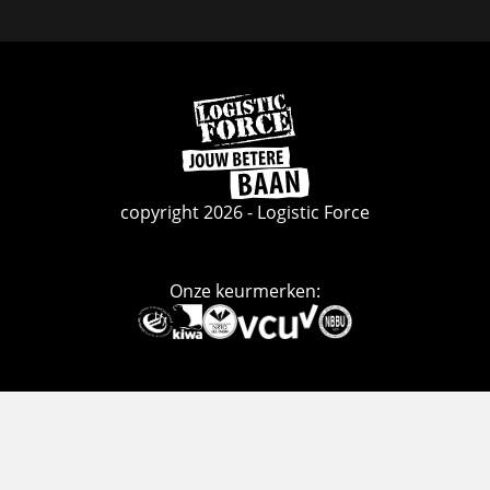
Facebook
Linkedin
Instagram
Ga
naar
de
homepage
copyright 2026 - Logistic Force
Onze keurmerken:
Deze
link
gaat
naar