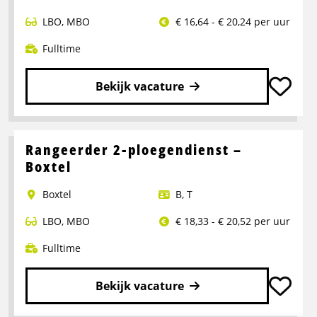
LBO
,
MBO
€ 16,64 - € 20,24 per uur
Fulltime
Bekijk vacature
Lees
meer
over
Rangeerder 2-ploegendienst –
Portaalwagen
Boxtel
Chauffeur
Boxtel
B
,
T
LBO
,
MBO
€ 18,33 - € 20,52 per uur
Fulltime
Bekijk vacature
Lees