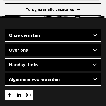
meer
Terug naar alle vacatures
over
Rangeerder
Site
2-
footer
ploegendienst
–
Onze diensten
Boxtel
Over ons
Handige links
Algemene voorwaarden
Ga
Ga
Ga
naar
naar
naar