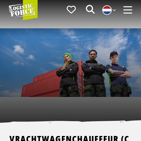
Logistic
Favorieten
Zoeken
Force
Menu
VRACHTWAGENCHAUFFEUR (C