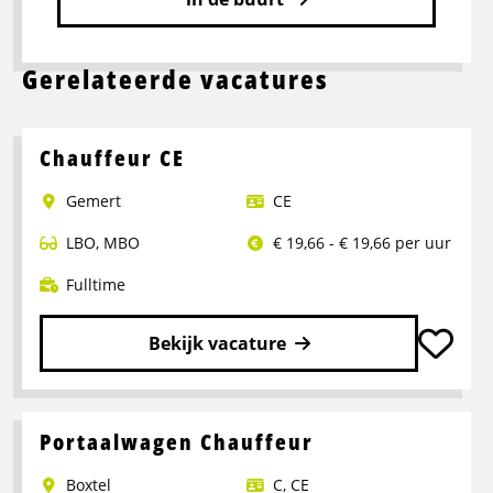
Gerelateerde vacatures
Chauffeur CE
Gemert
CE
LBO
,
MBO
€ 19,66 - € 19,66 per uur
Fulltime
Bekijk vacature
Lees
meer
over
Portaalwagen Chauffeur
Chauffeur
Boxtel
C
,
CE
CE