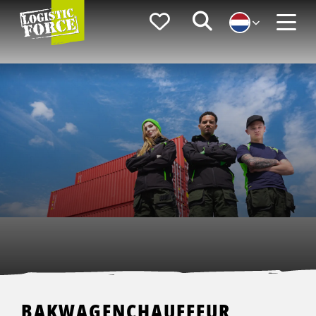
Logistic
Favorieten
Zoeken
Force
Menu
BAKWAGENCHAUFFEUR