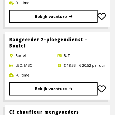
Fulltime
Bekijk vacature
Lees
meer
over
Rangeerder 2-ploegendienst –
Portaalwagen
Boxtel
Chauffeur
Boxtel
B
,
T
LBO
,
MBO
€ 18,33 - € 20,52 per uur
Fulltime
Bekijk vacature
Lees
meer
over
CE chauffeur mengvoeders