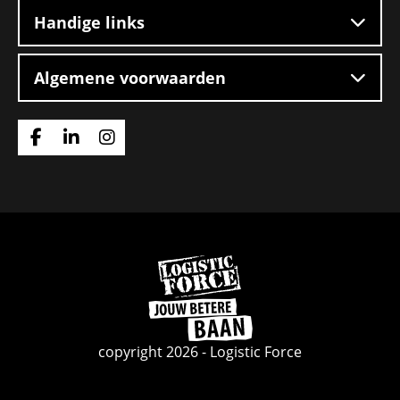
Handige links
Algemene voorwaarden
Ga
Ga
Ga
naar
naar
naar
Facebook
Linkedin
Instagram
Ga
naar
de
homepage
copyright 2026 - Logistic Force