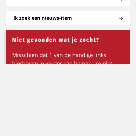
Ik zoek een nieuws-item
Niet gevonden wat je zocht?
Misschien dat 1 van de handige links
hierboven je verder kan helpen. Zo niet,
keer dan terug naar de homepagina om de
zoektocht opnieuw te beginnen.
Ga terug naar de homepagina