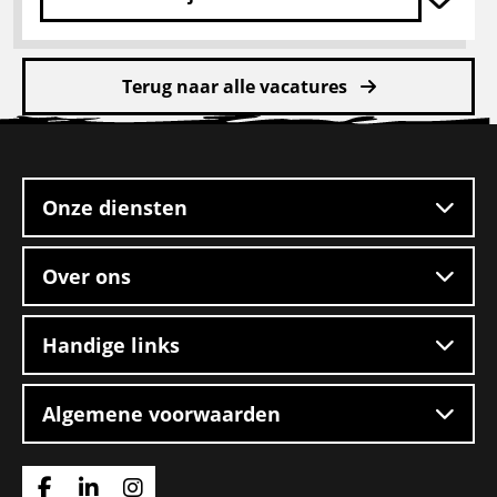
Lees
meer
Terug naar alle vacatures
over
CE
Site
chauffeur
footer
mengvoeders
Onze diensten
Over ons
Handige links
Algemene voorwaarden