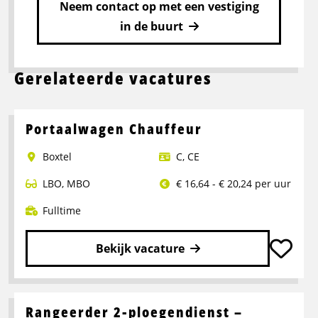
Neem contact op met een vestiging
in de buurt
Gerelateerde vacatures
Portaalwagen Chauffeur
Boxtel
C
,
CE
LBO
,
MBO
€ 16,64 - € 20,24 per uur
Fulltime
Bekijk vacature
Lees
meer
over
Rangeerder 2-ploegendienst –