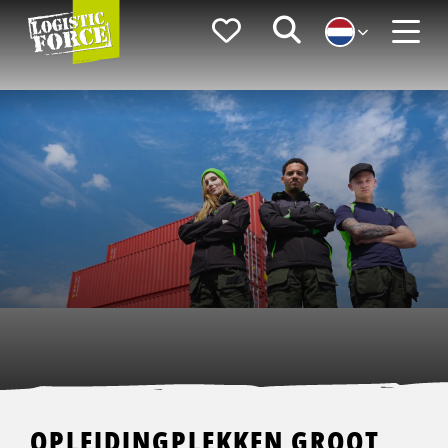
Logistic
Favorieten
Zoeken
Force
Menu
OPLEIDINGPLEKKEN GROOT