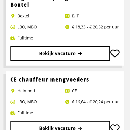
Portaalwagen
Boxtel
Chauffeur
Boxtel
B
,
T
LBO
,
MBO
€ 18,33 - € 20,52 per uur
Fulltime
Bekijk vacature
Lees
meer
over
CE chauffeur mengvoeders
Rangeerder
Helmond
CE
2-
ploegendienst
LBO
,
MBO
€ 16,64 - € 20,24 per uur
–
Boxtel
Fulltime
Bekijk vacature