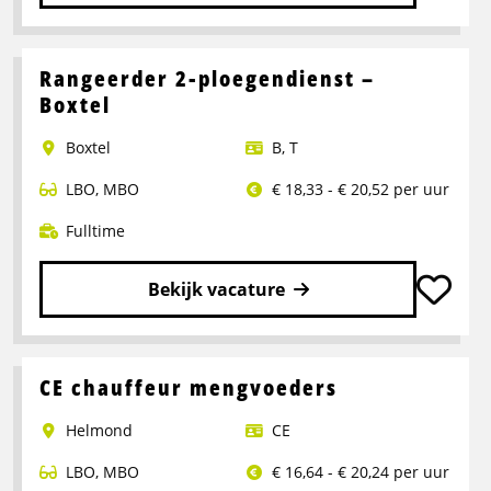
Lees
meer
over
Rangeerder 2-ploegendienst –
Portaalwagen
Boxtel
Chauffeur
Boxtel
B
,
T
LBO
,
MBO
€ 18,33 - € 20,52 per uur
Fulltime
Bekijk vacature
Lees
meer
over
CE chauffeur mengvoeders
Rangeerder
Helmond
CE
2-
ploegendienst
LBO
,
MBO
€ 16,64 - € 20,24 per uur
–