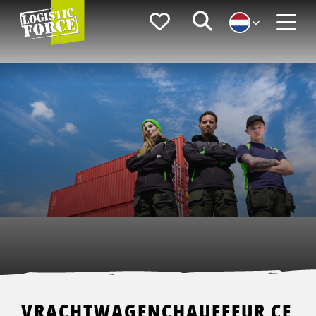
Logistic
Favorieten
Zoeken
Force
Menu
VRACHTWAGENCHAUFFEUR CE