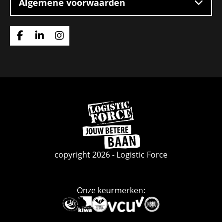
Algemene voorwaarden
Ga
Ga
Ga
naar
naar
naar
Facebook
Linkedin
Instagram
Ga
naar
de
homepage
copyright 2026 - Logistic Force
Onze keurmerken:
Deze
link