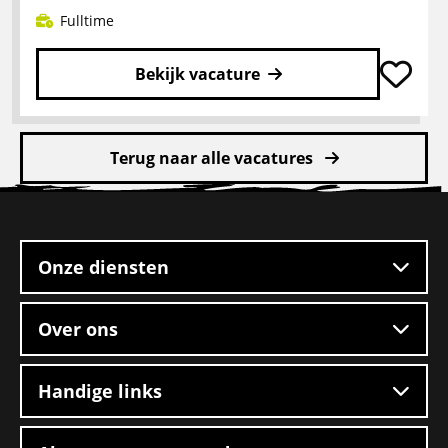
Boxtel
Fulltime
Bekijk vacature
Lees
meer
Terug naar alle vacatures
over
CE
Site
chauffeur
footer
mengvoeders
Onze diensten
Over ons
Handige links