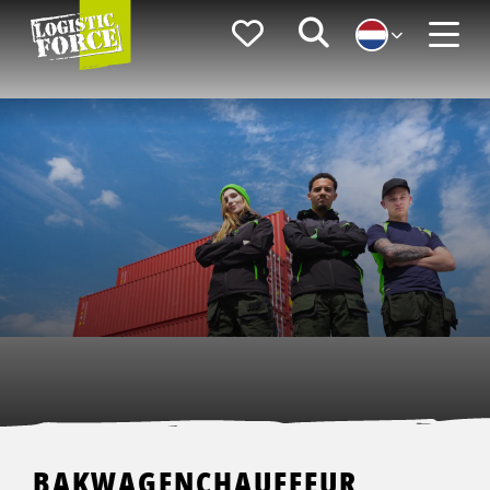
Logistic
Favorieten
Zoeken
Force
Menu
BAKWAGENCHAUFFEUR