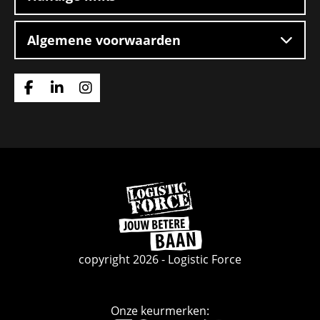
Algemene voorwaarden
Ga
Ga
Ga
naar
naar
naar
Facebook
Linkedin
Instagram
Ga
naar
de
homepage
copyright 2026 - Logistic Force
Onze keurmerken: