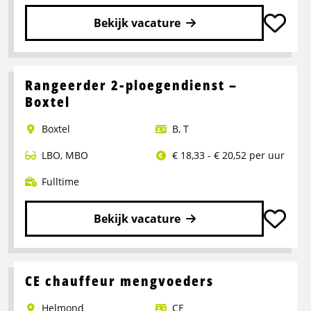
Bekijk vacature
Lees
meer
over
Rangeerder 2-ploegendienst –
Portaalwagen
Boxtel
Chauffeur
Boxtel
B
,
T
LBO
,
MBO
€ 18,33 - € 20,52 per uur
Fulltime
Bekijk vacature
Lees
meer
over
CE chauffeur mengvoeders
Rangeerder
Helmond
CE