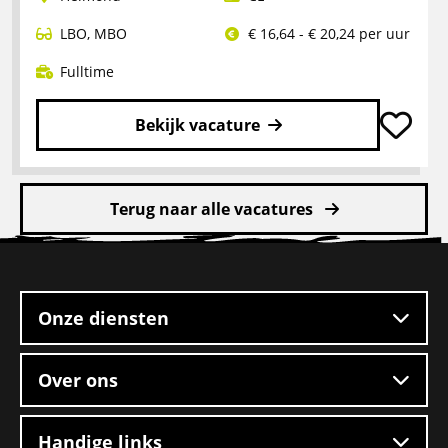
2-
ploegendienst
LBO
,
MBO
€ 16,64 - € 20,24 per uur
–
Boxtel
Fulltime
Bekijk vacature
Lees
meer
Terug naar alle vacatures
over
CE
Site
chauffeur
footer
mengvoeders
Onze diensten
Over ons
Handige links