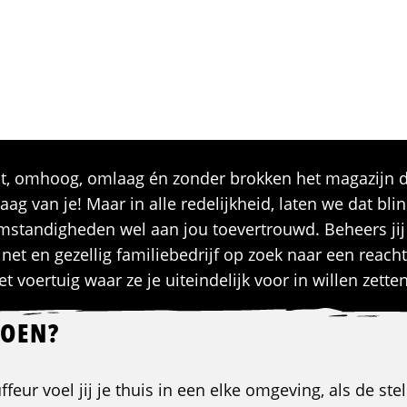
teruit, omhoog, omlaag én zonder brokken het magazij
raag van je! Maar in alle redelijkheid, laten we dat b
 omstandigheden wel aan jou toevertrouwd. Beheers jij 
, net en gezellig familiebedrijf op zoek naar een reach
 voertuig waar ze je uiteindelijk voor in willen zetten
DOEN?
feur voel jij je thuis in een elke omgeving, als de st