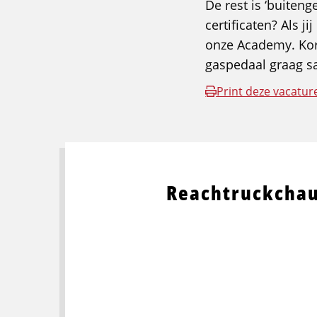
De rest is ‘buiten
certificaten? Als j
onze Academy. Kort
gaspedaal graag s
Print deze vacatur
Reachtruckchau