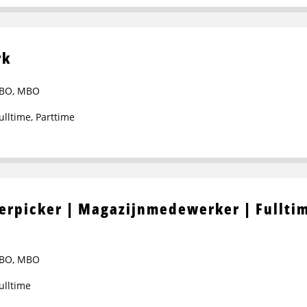
rk
BO
,
MBO
ulltime
,
Parttime
erpicker | Magazijnmedewerker | Fulltim
BO
,
MBO
ulltime