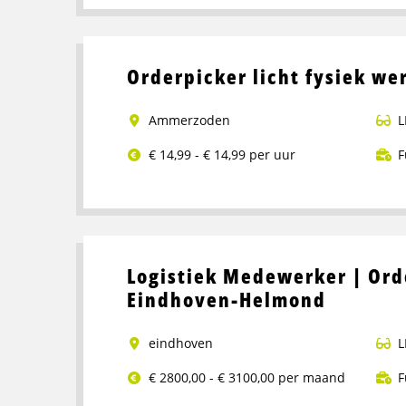
meer
over
Magazijn
Orderpicker licht fysiek we
medewerker
Ammerzoden
L
€ 14,99 - € 14,99 per uur
F
Lees
meer
over
Orderpicker
Logistiek Medewerker | Ord
licht
Eindhoven-Helmond
fysiek
werk
eindhoven
L
€ 2800,00 - € 3100,00 per maand
F