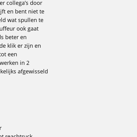
er collega’s door
ft en bent niet te
ld wat spullen te
uffeur ook gaat
ds beter en
e klik er zijn en
 tot een
 werken in 2
kelijks afgewisseld
r
tot reachtruck