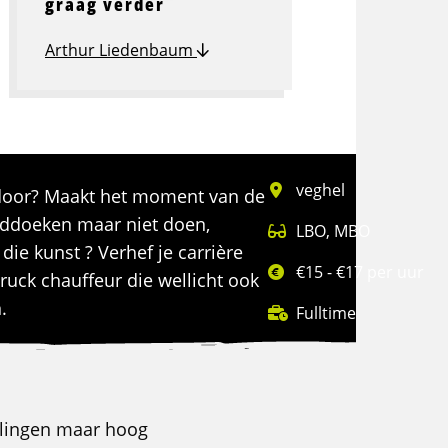
graag verder
Arthur Liedenbaum
veghel
n door? Maakt het moment van de
linddoeken maar niet doen,
LBO
,
MBO
die kunst ? Verhef je carrière
€15 - €17 per uur
truck chauffeur die wellicht ook
.
Fulltime
ellingen maar hoog