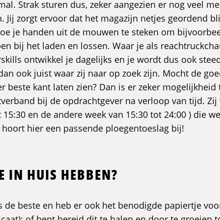
mal. Strak sturen dus, zeker aangezien er nog veel me
. Jij zorgt ervoor dat het magazijn netjes geordend blij
toe je handen uit de mouwen te steken om bijvoorbee
en bij het laden en lossen. Waar je als reachtruckcha
skills ontwikkel je dagelijks en je wordt dus ook stee
an ook juist waar zij naar op zoek zijn. Mocht de goed
ller beste kant laten zien? Dan is er zeker mogelijkheid
tverband bij de opdrachtgever na verloop van tijd. Zij
t 15:30 en de andere week van 15:30 tot 24:00 ) die we
 hoort hier een passende ploegentoeslag bij!
E IN HUIS HEBBEN?
als de beste en heb er ook het benodigde papiertje voo
icaat); of bent bereid dit te halen en door te groeien 