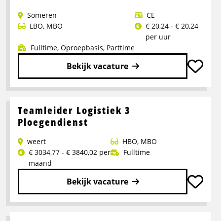
CE
Someren
CE
medicijnen
LBO
,
MBO
€ 20,24 - € 20,24
per uur
Fulltime
,
Oproepbasis
,
Parttime
Bekijk vacature
Lees
meer
over
Teamleider Logistiek 3
Nationale
Ploegendienst
en
weert
HBO
,
MBO
internationale
€ 3034,77 - € 3840,02 per
Fulltime
ADR
maand
CE
chauffeur
Bekijk vacature
Lees
meer