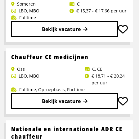
Someren
C
LBO
,
MBO
€ 15,37 - € 17,66 per uur
Fulltime
Bekijk vacature
Lees
meer
over
Chauffeur CE medicijnen
vrachtwagenchauffeur
Oss
C
,
CE
C
LBO
,
MBO
€ 18,71 - € 20,24
per uur
Fulltime
,
Oproepbasis
,
Parttime
Bekijk vacature
Lees
meer
over
Nationale en internationale ADR CE
Chauffeur
chauffeur