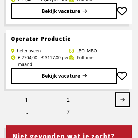
Bekijk vacature
Lees
meer
over
Operator Productie
Heftruck
helenaveen
LBO
,
MBO
driver
€ 2704,00 - € 3117,00 per
Fulltime
–
maand
2
shifts
Bekijk vacature
Lees
meer
Volg
1
2
over
Operator
...
7
pagin
Productie
Niet gevonden wat je zocht?