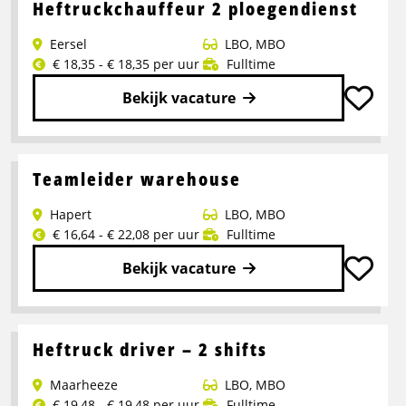
over
Heftruckchauffeur 2 ploegendienst
Teamleider
Eersel
LBO
,
MBO
Logistiek
€ 18,35 - € 18,35 per uur
Fulltime
3
Ploegendienst
Bekijk vacature
Lees
meer
over
Teamleider warehouse
Heftruckchauffeur
Hapert
LBO
,
MBO
2
€ 16,64 - € 22,08 per uur
Fulltime
ploegendienst
Bekijk vacature
Lees
meer
over
Heftruck driver – 2 shifts
Teamleider
Maarheeze
LBO
,
MBO
warehouse
€ 19,48 - € 19,48 per uur
Fulltime