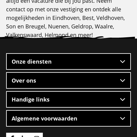
altijd een vacature die bij jou past. Neem
contact op met onze vestiging en ontdek alle
mogelijkheden in Eindhoven, Best, Veldhoven,
Son en Breugel, Nuenen, Geldrop, Waalre,
Valkenswaard, Helmond en meer!
Site
footer
Onze diensten
Over ons
Handige links
Algemene voorwaarden