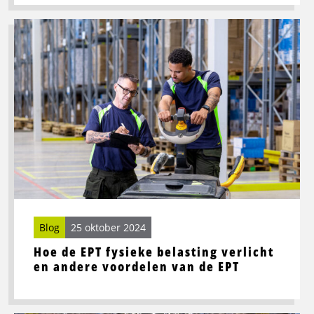
Lees
meer
over
Hoe
de
EPT
fysieke
belasting
verlicht
en
andere
voordelen
van
Blog
25 oktober 2024
de
Hoe de EPT fysieke belasting verlicht
EPT
en andere voordelen van de EPT