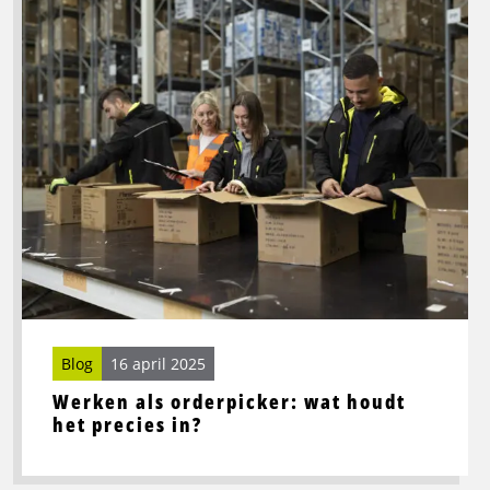
meer
over
Werken
als
orderpicker:
wat
houdt
het
precies
in?
Blog
16 april 2025
Werken als orderpicker: wat houdt
het precies in?