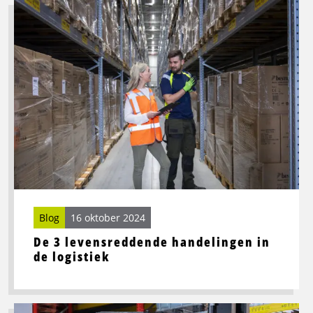
Lees
meer
over
De
3
levensreddende
handelingen
in
de
logistiek
Blog
16 oktober 2024
De 3 levensreddende handelingen in
de logistiek
Lees