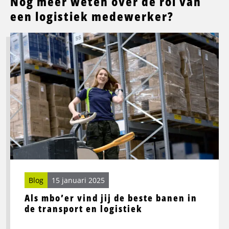
Nóg meer weten over de rol van
een logistiek medewerker?
Lees
meer
over
Als
mbo’er
vind
jij
de
beste
banen
in
de
Blog
15 januari 2025
transport
Als mbo’er vind jij de beste banen in
en
de transport en logistiek
logistiek