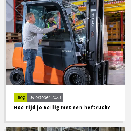
meer
over
Hoe
rijd
je
veilig
met
een
heftruck?
Blog
09 oktober 2023
Hoe rijd je veilig met een heftruck?
Lees