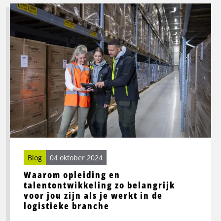
Lees
meer
over
Waarom
opleiding
en
talentontwikkeling
zo
belangrijk
voor
jou
zijn
als
Blog
04 oktober 2024
je
Waarom opleiding en
werkt
talentontwikkeling zo belangrijk
in
voor jou zijn als je werkt in de
de
logistieke branche
logistieke