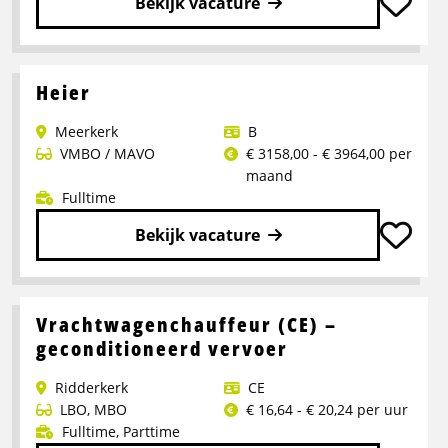
Bekijk vacature
Lees
meer
over
Heier
Pompenist/heier
Meerkerk
B
–
VMBO / MAVO
€ 3158,00 - € 3964,00 per
ZZP
maand
Fulltime
Bekijk vacature
Lees
meer
over
Vrachtwagenchauffeur (CE) –
Heier
geconditioneerd vervoer
Ridderkerk
CE
LBO
,
MBO
€ 16,64 - € 20,24 per uur
Fulltime
,
Parttime