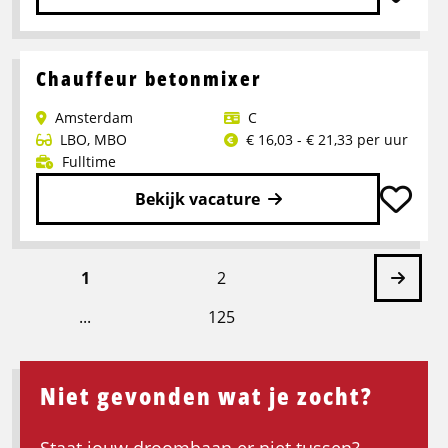
Lees
meer
over
Chauffeur betonmixer
C-
Amsterdam
C
Chauffeur
LBO
,
MBO
€ 16,03 - € 21,33 per uur
Meubelbezorging
Fulltime
Bekijk vacature
Lees
meer
Volg
1
2
over
Chauffeur
...
125
pagin
betonmixer
Niet gevonden wat je zocht?
Staat jouw droombaan er niet tussen?