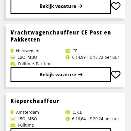
Bekijk vacature
Lees
meer
over
Vrachtwagenchauffeur CE Post en
Vrachtwagenchauffeur
Pakketten
(CE)
Nieuwegein
CE
–
LBO
,
MBO
€ 14,99 - € 18,72 per uur
geconditioneerd
Fulltime
,
Parttime
vervoer
Bekijk vacature
Lees
meer
over
Kieperchauffeur
Vrachtwagenchauffeur
Amsterdam
C
,
CE
CE
LBO
,
MBO
€ 16,64 - € 20,24 per uur
Post
Fulltime
en