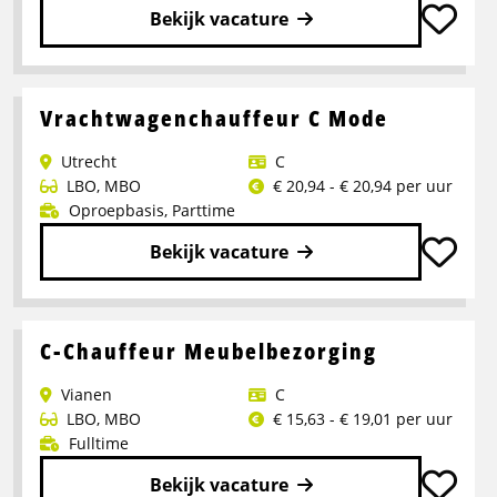
Pakketten
Bekijk vacature
Lees
meer
over
Vrachtwagenchauffeur C Mode
Kieperchauffeur
Utrecht
C
LBO
,
MBO
€ 20,94 - € 20,94 per uur
Oproepbasis
,
Parttime
Bekijk vacature
Lees
meer
over
C-Chauffeur Meubelbezorging
Vrachtwagenchauffeur
Vianen
C
C
LBO
,
MBO
€ 15,63 - € 19,01 per uur
Mode
Fulltime
Bekijk vacature