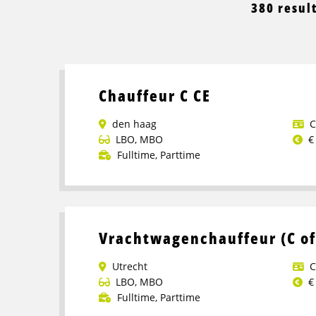
380 resul
Chauffeur C CE
den haag
C
LBO
,
MBO
€
Fulltime
,
Parttime
Lees
meer
over
Chauffeur
Vrachtwagenchauffeur (C of
C
CE
Utrecht
C
LBO
,
MBO
€
Fulltime
,
Parttime
Lees