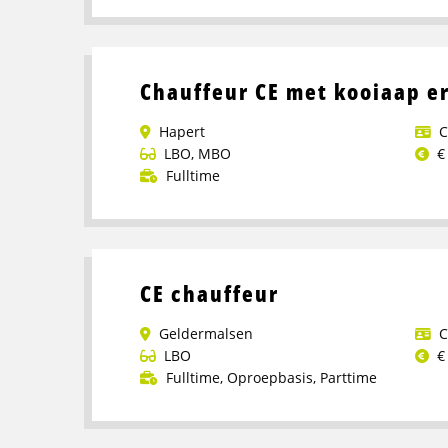
meer
over
Vrachtwagenchauffeur
Chauffeur CE met kooiaap e
(C
of
Hapert
C
CE)
LBO
,
MBO
€
Bakkerijgroothandel
Fulltime
Lees
meer
over
Chauffeur
CE chauffeur
CE
met
Geldermalsen
C
kooiaap
LBO
€
ervaring
Fulltime
,
Oproepbasis
,
Parttime
Lees
meer