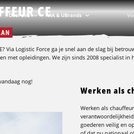
FFEUR CE
Over ons
VIA & UBrands
Vo
AAN
? Via Logistic Force ga je snel aan de slag bij betrou
en met opleidingen. We zijn sinds 2008 specialist in
Populaire locaties
Code 95
Kom in contact
UBrands
Vacatures in Rotterdam
Alle code 95 opleidingen
Vestigingen & afdelingen
UBrands - Legends in Supply Chain
r vandaag nog!
Vacatures in Amsterdam
Heftruck
Bekijk landkaart
Werken als c
Vacatures in Tilburg
Reachtruck
Team
Vacatures in Eindhoven
EHBO onderweg
Werken bij Logistic Force
Werken als chauffeur 
verantwoordelijkheid 
Vacatures in Den Haag
Basisveiligheid VCA
Contact
goederen veilig en o
ADR basis + tank
of dat nu nationaal of