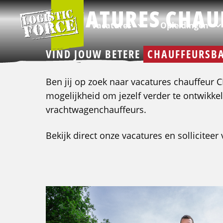
Logistic
VACATURES CHAU
Force
Vacatures
Opleidingen
VIND JOUW BETERE
CHAUFFEURSB
Ben jij op zoek naar vacatures chauffeur CE
mogelijkheid om jezelf verder te ontwikkel
Per branche
Categorieën
Over ons
VIA Logistics Professionals
vrachtwagenchauffeurs.
Alle vacatures
Intern transport opleidingen
Over Logistic Force
VIA - Recruitment voor professionals
Bekijk direct onze vacatures en sollicitee
Logistieke vacatures
Rijopleidingen
Veelgestelde vragen
Chauffeur vacatures
Taalopleidingen
Nieuws & Blogs
Buschauffeur vacatures
ADR opleidingen
Kwaliteit
Verhuizing vacatures
Veiligheidsopleidingen
Klachten
Incompany & maatwerk opleidingen