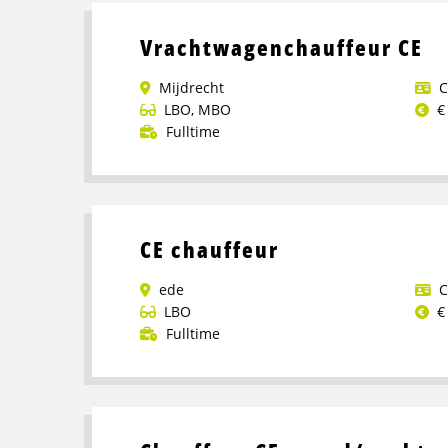
over
CE
Vrachtwagenchauffeur CE
chauffeur
Mijdrecht
C
LBO
,
MBO
€
Fulltime
Lees
meer
over
Vrachtwagenchauffeur
CE chauffeur
CE
ede
C
LBO
€
Fulltime
Lees
meer
over
CE