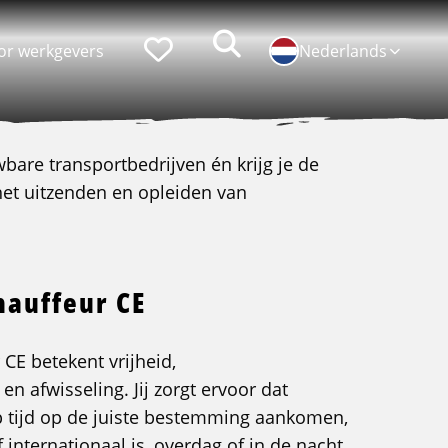
Zoeken
Favorieten
or werkgevers
Nederlands
wbare transportbedrijven én krijg je de
 het uitzenden en opleiden van
Populaire functies
Persoonlijke ontwikkeling
Chauffeur CE
Lean belts
Logistiek medewerker
Assistent Teamleider
hauffeur CE
Bakwagenchauffeur
Talent programma's
CE betekent vrijheid,
Hef-/reachtruckchauffeur
Assessments
en afwisseling. Jij zorgt ervoor dat
Verhuizer
Loopbaan coaching
p tijd op de juiste bestemming aankomen,
Bijrijder
 internationaal is, overdag of in de nacht.