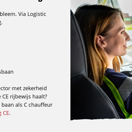
bleem. Via Logistic
g.
rsbaan
ector met zekerheid
e CE rijbewijs haalt?
 baan als C chauffeur
g CE
.