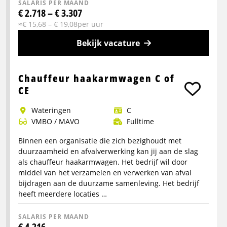
SALARIS PER MAAND
€ 2.718 – € 3.307
≈€ 15,68 – € 19,08per uur
Bekijk vacature
Meer
info
Chauffeur haakarmwagen C of
over
CE
Vrachtwagenchauffeur
Wateringen
C
horecadistributie
VMBO / MAVO
Fulltime
Binnen een organisatie die zich bezighoudt met
duurzaamheid en afvalverwerking kan jij aan de slag
als chauffeur haakarmwagen. Het bedrijf wil door
middel van het verzamelen en verwerken van afval
bijdragen aan de duurzame samenleving. Het bedrijf
heeft meerdere locaties …
SALARIS PER MAAND
€ 4.216