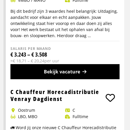
VMBO / MAVO
Fulltime
C
/
Bij dit bedrijf zijn 3 waardes heel belangrijk: Uitdaging,
CE
aandacht voor elkaar en echt aanpakken. Jouw
ontwikkeling staat hier voorop en daar doen zij alles
voor! Het werk bestaat uit het ophalen van afval bij
bouw- en sloopwerken. Hierdoor draag …
SALARIS PER MAAND
€ 3.243 – € 3.508
≈€ 18,71 – € 20,24per uur
Bekijk vacature
Meer
info
C Chauffeur Horecadistributie
over
Venray Dagdienst
C
Oostrum
C
chauffeur
LBO, MBO
Fulltime
portaalwagen
🚛 Word jij onze nieuwe C Chauffeur Horecadistributie