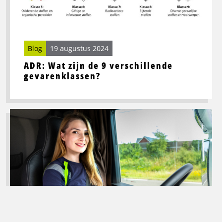
9
verschillende
gevarenklassen?
Blog
19 augustus 2024
ADR: Wat zijn de 9 verschillende
gevarenklassen?
Lees
meer
over
Beste
wegrestaurants
in
Noord-
Nederland
voor
vrachtwagenchauffeurs