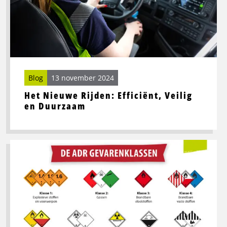
en
Duurzaam
Blog
13 november 2024
Het Nieuwe Rijden: Efficiënt, Veilig
en Duurzaam
Lees
meer
over
ADR:
Wat
zijn
de