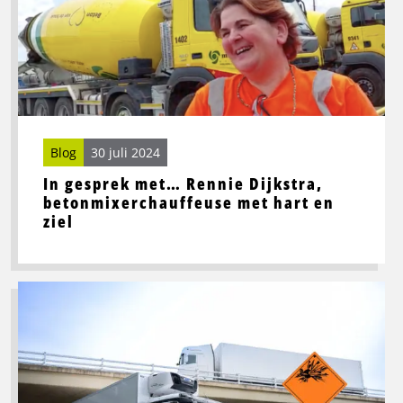
over
In
gesprek
met…
Rennie
Dijkstra,
betonmixerchauffeuse
Blog
30 juli 2024
met
hart
In gesprek met… Rennie Dijkstra,
en
betonmixerchauffeuse met hart en
ziel
ziel
Lees
meer
over
Werken
met
gevaarlijke