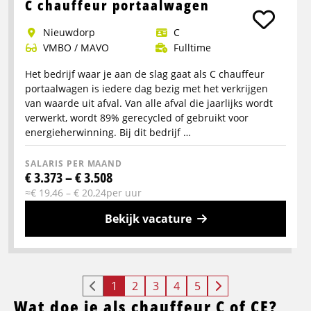
info
C chauffeur portaalwagen
over
Nieuwdorp
C
CE
VMBO / MAVO
Fulltime
chauffeur
koel
Het bedrijf waar je aan de slag gaat als C chauffeur
vries
portaalwagen is iedere dag bezig met het verkrijgen
(pallets)
van waarde uit afval. Van alle afval die jaarlijks wordt
verwerkt, wordt 89% gerecycled of gebruikt voor
energieherwinning. Bij dit bedrijf …
SALARIS PER MAAND
€ 3.373 – € 3.508
≈€ 19,46 – € 20,24per uur
Bekijk vacature
Meer
info
over
1
2
3
4
5
C
Wat doe je als chauffeur C of CE?