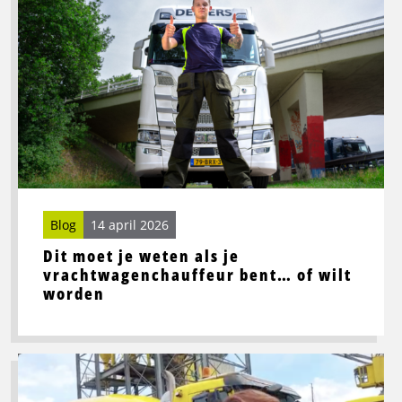
over
Dit
moet
je
weten
als
je
vrachtwagenchauffeur
bent…
of
wilt
Blog
14 april 2026
worden
Dit moet je weten als je
vrachtwagenchauffeur bent… of wilt
worden
Lees
meer