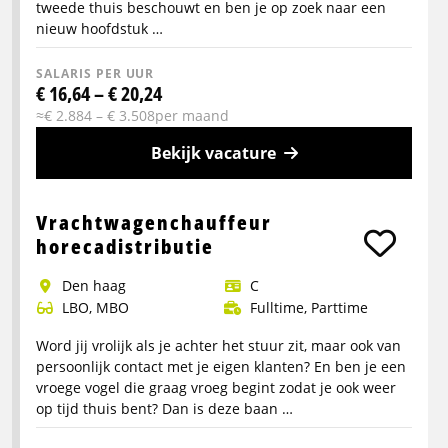
tweede thuis beschouwt en ben je op zoek naar een
nieuw hoofdstuk …
SALARIS PER UUR
€ 16,64 – € 20,24
≈€ 2.884 – € 3.508per maand
Bekijk vacature
Meer
info
Vrachtwagenchauffeur
over
horecadistributie
Pendelchauffeur
den haag
C
(CE)
LBO, MBO
Fulltime, Parttime
–
weekenddienst
Word jij vrolijk als je achter het stuur zit, maar ook van
persoonlijk contact met je eigen klanten? En ben je een
vroege vogel die graag vroeg begint zodat je ook weer
op tijd thuis bent? Dan is deze baan …