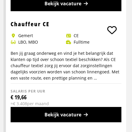
Bekijk vacature
Meer
info
Chauffeur CE
over
Gemert
CE
Chauffeur
LBO, MBO
Fulltime
betonmixer
Ben jij graag onderweg en vind je het belangrijk dat
klanten op tijd over schoon textiel beschikken? Als CE
chauffeur textiel zorg jij ervoor dat zorginstellingen
dagelijks voorzien worden van schoon linnengoed. Met
een vaste route, een prettige planning en …
SALARIS PER UUR
€ 19,66
≈€ 3.408per maand
Bekijk vacature
Meer