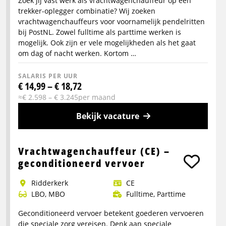
Zoek jij vast werk als vrachtwagenchauffeur op een
trekker-oplegger combinatie? Wij zoeken
vrachtwagenchauffeurs voor voornamelijk pendelritten
bij PostNL. Zowel fulltime als parttime werken is
mogelijk. Ook zijn er vele mogelijkheden als het gaat
om dag of nacht werken. Kortom …
SALARIS PER UUR
€ 14,99 – € 18,72
≈€ 2.598 – € 3.245per maand
Bekijk vacature
Meer
info
Vrachtwagenchauffeur (CE) –
over
geconditioneerd vervoer
Vrachtwagenchauffeur
Ridderkerk
CE
CE
LBO, MBO
Fulltime, Parttime
Post
en
Geconditioneerd vervoer betekent goederen vervoeren
Pakketten
die speciale zorg vereisen. Denk aan speciale