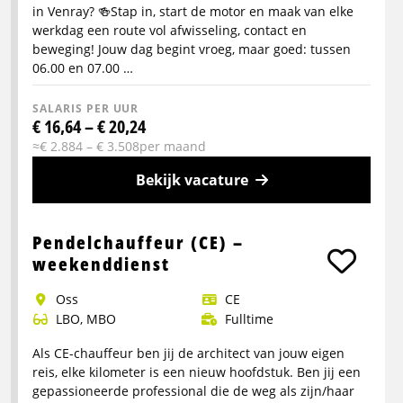
in Venray? 🍻Stap in, start de motor en maak van elke
werkdag een route vol afwisseling, contact en
beweging! Jouw dag begint vroeg, maar goed: tussen
06.00 en 07.00 …
SALARIS PER UUR
€ 16,64 – € 20,24
≈€ 2.884 – € 3.508per maand
Bekijk vacature
Meer
info
Pendelchauffeur (CE) –
over
weekenddienst
C
Oss
CE
Chauffeur
LBO, MBO
Fulltime
Horecadistributie
Venray
Als CE-chauffeur ben jij de architect van jouw eigen
Dagdienst
reis, elke kilometer is een nieuw hoofdstuk. Ben jij een
gepassioneerde professional die de weg als zijn/haar