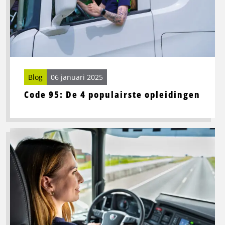
opleidingen
Blog
06 januari 2025
Code 95: De 4 populairste opleidingen
Lees
meer
over
Het
Nieuwe
Rijden:
Efficiënt,
Veilig