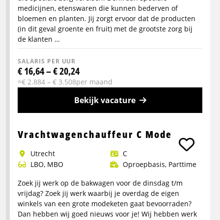
medicijnen, etenswaren die kunnen bederven of
bloemen en planten. Jij zorgt ervoor dat de producten
(in dit geval groente en fruit) met de grootste zorg bij
de klanten …
SALARIS PER UUR
€ 16,64 – € 20,24
≈€ 2.884 – € 3.508per maand
Bekijk vacature
Meer
info
Vrachtwagenchauffeur C Mode
over
Utrecht
C
Vrachtwagenchauffeur
LBO, MBO
Oproepbasis, Parttime
(CE)
–
Zoek jij werk op de bakwagen voor de dinsdag t/m
geconditioneerd
vrijdag? Zoek jij werk waarbij je overdag de eigen
vervoer
winkels van een grote modeketen gaat bevoorraden?
Dan hebben wij goed nieuws voor je! Wij hebben werk