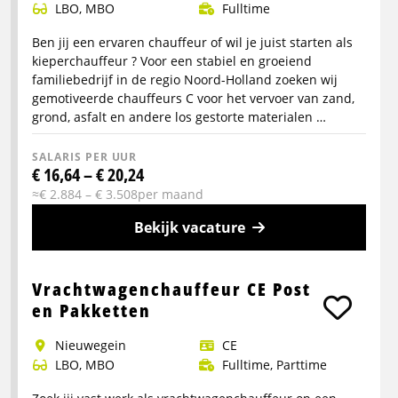
LBO, MBO
Fulltime
Ben jij een ervaren chauffeur of wil je juist starten als
kieperchauffeur ? Voor een stabiel en groeiend
familiebedrijf in de regio Noord-Holland zoeken wij
gemotiveerde chauffeurs C voor het vervoer van zand,
grond, asfalt en andere los gestorte materialen …
SALARIS PER UUR
€ 16,64 – € 20,24
≈€ 2.884 – € 3.508per maand
Bekijk vacature
Meer
info
Vrachtwagenchauffeur CE Post
over
en Pakketten
Kieperchauffeur
Nieuwegein
CE
LBO, MBO
Fulltime, Parttime