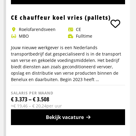
Meer
info
CE chauffeur koel vries (pallets)
over
Roelofarendsveen
CE
Chauffeur
MBO
Fulltime
CE
palletvervoer
Jouw nieuwe werkgever is een Nederlands
transportbedrijf dat gespecialiseerd is in de transport
van verse en gekoelde voedingsmiddelen. Het bedrijf
biedt diensten aan zoals geconditioneerd vervoer,
opslag en distributie van verse producten binnen de
Benelux en daarbuiten. Begin 2023 heeft …
SALARIS PER MAAND
€ 3.373 – € 3.508
≈€ 19,46 – € 20,24per uur
Bekijk vacature
Meer