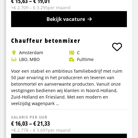
€ 15,63 – € 19,01
≈€ 2.709 – € 3.295per maand
Bekijk vacature
Meer
info
Chauffeur betonmixer
over
Amsterdam
C
C-
LBO, MBO
Fulltime
Chauffeur
Meubelbezorging
Voor een stabiel en ambitieus familiebedrijf met ruim
50 jaar ervaring in het produceren en leveren van
betonmortel en aanverwante producten. Vanuit onze
vestigingen bedienen wij klanten in Noord-Holland,
Zuid-Holland en Friesland. Met een modern en
veelzijdig wagenpark …
SALARIS PER UUR
€ 16,03 – € 21,33
≈€ 2.778 – € 3.697per maand