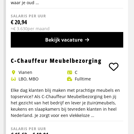
waar je oud …
SALARIS PER UUR
€ 20,94
≈€ 3.630per maand
Bekijk vacature
Meer
info
C-Chauffeur Meubelbezorging
over
Vianen
C
Vrachtwagenchauffeur
LBO, MBO
Fulltime
C
Mode
Elke dag klanten blij maken met prachtige meubels en
topservice? Als C-Chauffeur Meubelbezorging ben jij
het gezicht van het bedrijf en lever je (tuin)meubels,
keukens en slaapkamers bij tevreden klanten in heel
Nederland. Je zorgt voor een vlekkeloze …
SALARIS PER UUR