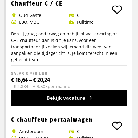
info
Chauffeur C / CE
over
Oud-Gastel
C
Chauffeur
LBO, MBO
Fulltime
CE
Ben jij graag onderweg en heb jij al wat ervaring als
C+E chauffeur dan is dit je kans, voor een
transportbedrijf zoeken wij iemand die weet van
aanpak en die tijdsgericht is. Je komt terecht in een
gehecht team …
SALARIS PER UUR
€ 16,64 – € 20,24
≈€ 2.884 – € 3.508per maand
Bekijk vacature
Meer
info
C chauffeur portaalwagen
over
Amsterdam
C
Chauffeur