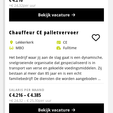
≈€ 24,32per uur
Bekijk vacature
Meer
info
Chauffeur CE palletvervoer
over
Lekkerkerk
CE
Chauffeur
MBO
Fulltime
haakarmwagen
C
Het bedrijf waar jij aan de slag gaat is een dynamische,
of
snelgroeiende organisatie dat gespecialiseerd is in
CE
transport van verse en gekoelde voedingsmiddelen. Zij
bestaan al meer dan 85 jaar en is een echt
familiebedrijf! De diensten die worden aangeboden …
SALARIS PER MAAND
€ 4.216 – € 4.385
≈€ 24,32 – € 25,30per uur
Bekijk vacature