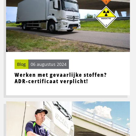
stoffen?
ADR-
certificaat
verplicht!
Blog
06 augustus 2024
Werken met gevaarlijke stoffen?
ADR-certificaat verplicht!
Lees
meer
over
Wat
is