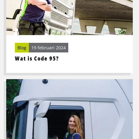
Code
95?
Blog
19 februari 2024
Wat is Code 95?
Lees
meer
over
Code
95:
De
4
populairste