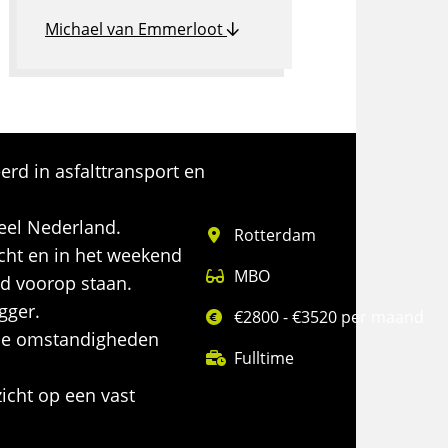
Michael van Emmerloot
rd in asfalttransport en
eel Nederland.
Rotterdam
cht en in het weekend
MBO
id voorop staan.
gger.
€2800 - €3520 per maand
ende omstandigheden
Fulltime
icht op een vast