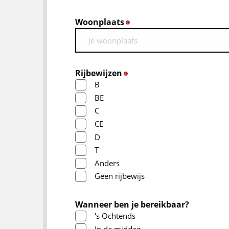
Woonplaats
*
Rijbewijzen
*
B
BE
C
CE
D
T
Anders
Geen rijbewijs
Wanneer ben je bereikbaar?
's Ochtends
In de middag