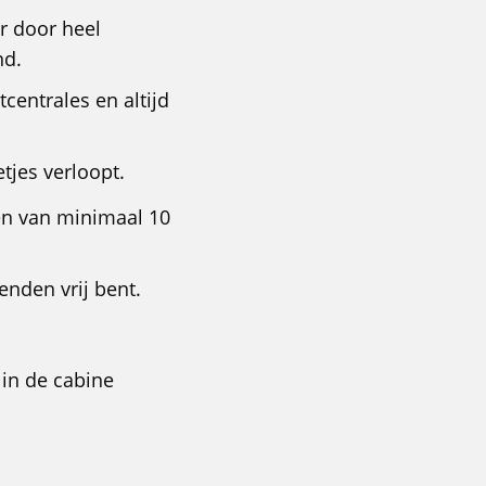
r door heel
nd.
tcentrales en altijd
etjes verloopt.
en van minimaal 10
nden vrij bent.
 in de cabine