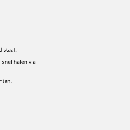
d staat.
 snel halen via
hten.