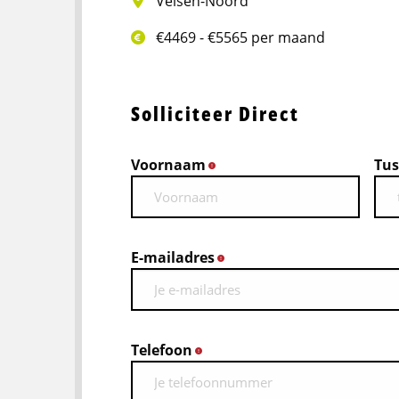
Velsen-Noord
€4469 - €5565 per maand
Solliciteer Direct
Voornaam
Tus
*
E-mailadres
*
Telefoon
*