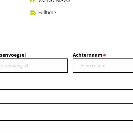
VMBO / MAVO
Fulltime
senvoegsel
Achternaam
*