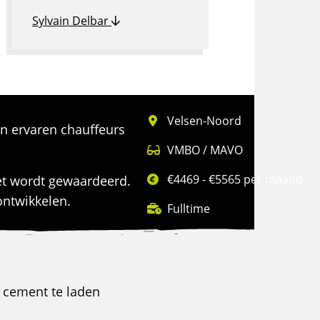
Sylvain Delbar
Velsen-Noord
en ervaren chauffeurs
VMBO / MAVO
€4469 - €5565 per maand
zet wordt gewaardeerd.
 ontwikkelen.
Fulltime
 cement te laden