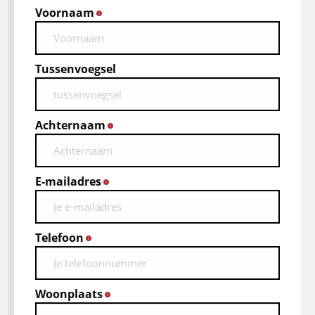
Voornaam
*
Tussenvoegsel
Achternaam
*
E-mailadres
*
Telefoon
*
Woonplaats
*