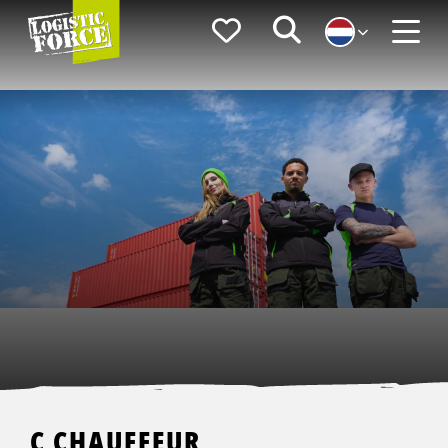
Logistic
Favorieten
Zoeken
Force
Menu
C CHAUFFEUR