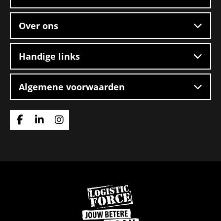
Over ons
Handige links
Algemene voorwaarden
Ga
Ga
Ga
naar
naar
naar
Facebook
Linkedin
Instagram
Ga
naar
de