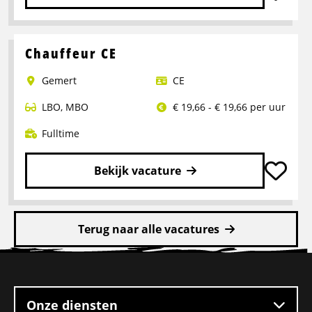
Lees
meer
over
Chauffeur CE
Bijrijder
Gemert
CE
met
doorgroeimogelijkheid
LBO
,
MBO
€ 19,66 - € 19,66 per uur
C
rijbewijs
Fulltime
Bekijk vacature
Lees
meer
Terug naar alle vacatures
over
Chauffeur
Site
CE
footer
Onze diensten