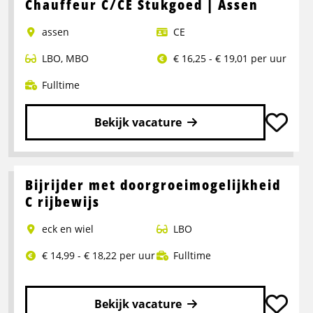
Chauffeur C/CE Stukgoed | Assen
assen
CE
LBO
,
MBO
€ 16,25 - € 19,01 per uur
Fulltime
Bekijk vacature
Lees
meer
over
Bijrijder met doorgroeimogelijkheid
Chauffeur
C rijbewijs
C/CE
eck en wiel
LBO
Stukgoed
|
€ 14,99 - € 18,22 per uur
Fulltime
Assen
Bekijk vacature