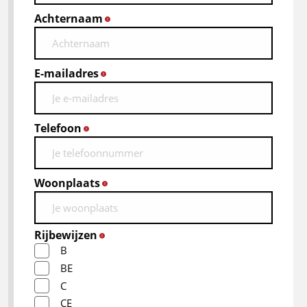
Achternaam
*
E-mailadres
*
Telefoon
*
Woonplaats
*
Rijbewijzen
*
B
BE
C
CE