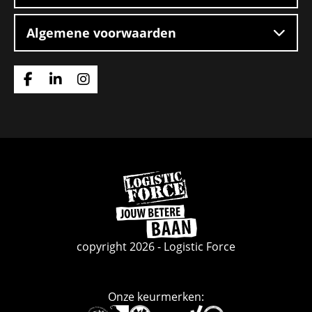
Algemene voorwaarden
Ga
Ga
Ga
naar
naar
naar
Facebook
Linkedin
Instagram
Ga
naar
de
homepage
copyright 2026 - Logistic Force
Onze keurmerken: