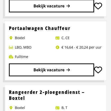
Bekijk vacature
Lees
meer
over
Portaalwagen Chauffeur
Chauffeur
Boxtel
C
,
CE
CE
LBO
,
MBO
€ 16,64 - € 20,24 per uur
Fulltime
Bekijk vacature
Lees
meer
over
Rangeerder 2-ploegendienst –
Portaalwagen
Boxtel
Chauffeur
Boxtel
B
,
T