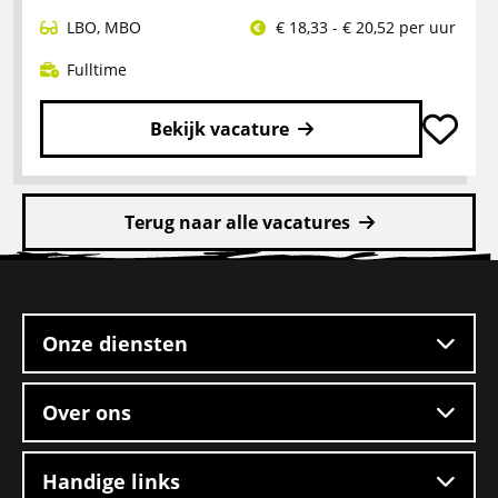
LBO
,
MBO
€ 18,33 - € 20,52 per uur
Fulltime
Bekijk vacature
Lees
meer
Terug naar alle vacatures
over
Rangeerder
Site
2-
footer
ploegendienst
–
Onze diensten
Boxtel
Over ons
Handige links