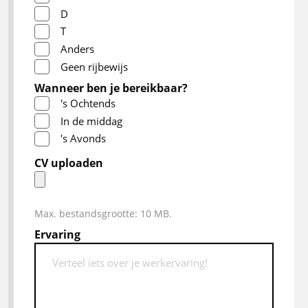
D
T
Anders
Geen rijbewijs
Wanneer ben je bereikbaar?
's Ochtends
In de middag
's Avonds
CV uploaden
Max. bestandsgrootte: 10 MB.
Ervaring