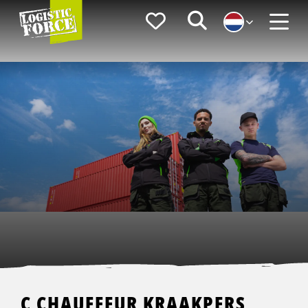
Logistic
Favorieten
Zoeken
Force
Menu
C CHAUFFEUR KRAAKPERS