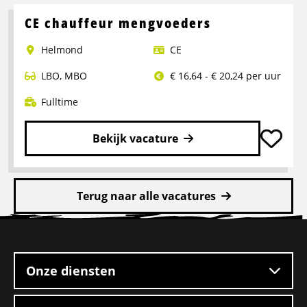
meer
over
CE chauffeur mengvoeders
Rangeerder
Helmond
CE
2-
ploegendienst
LBO
,
MBO
€ 16,64 - € 20,24 per uur
–
Boxtel
Fulltime
Bekijk vacature
Lees
meer
Terug naar alle vacatures
over
CE
Site
chauffeur
footer
mengvoeders
Onze diensten