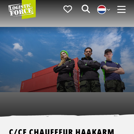
Logistic
Favorieten
Zoeken
Force
Menu
C/CE CHAUFFEUR HAAKARM