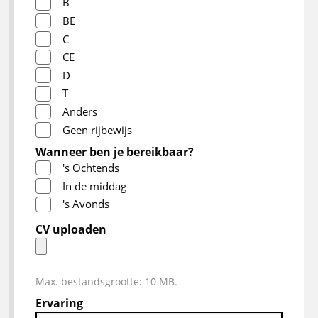
B
BE
C
CE
D
T
Anders
Geen rijbewijs
Wanneer ben je bereikbaar?
's Ochtends
In de middag
's Avonds
CV uploaden
Max. bestandsgrootte: 10 MB.
Ervaring