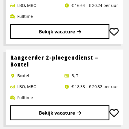
LBO
,
MBO
€ 16,64 - € 20,24 per uur
Fulltime
Bekijk vacature
Lees
meer
over
Rangeerder 2-ploegendienst –
Portaalwagen
Boxtel
Chauffeur
Boxtel
B
,
T
LBO
,
MBO
€ 18,33 - € 20,52 per uur
Fulltime
Bekijk vacature
Lees