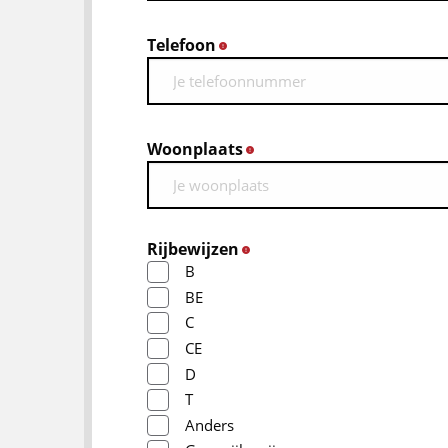
Telefoon
*
Woonplaats
*
Rijbewijzen
*
B
BE
C
CE
D
T
Anders