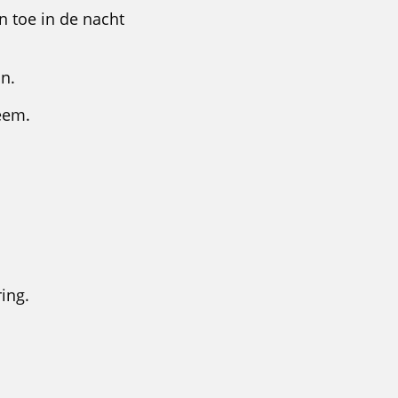
en toe in de nacht
n.
eem.
ing.