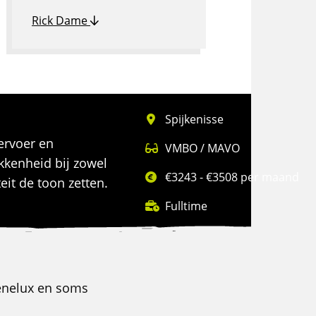
Rick Dame
Spijkenisse
vervoer en
VMBO / MAVO
kenheid bij zowel
€3243 - €3508 per maand
eit de toon zetten.
Fulltime
Benelux en soms