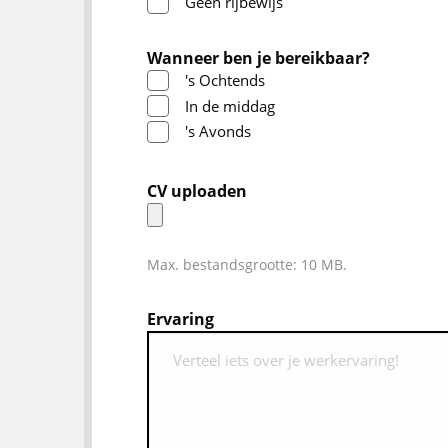
Geen rijbewijs
Wanneer ben je bereikbaar?
's Ochtends
In de middag
's Avonds
CV uploaden
Max. bestandsgrootte: 10 MB.
Ervaring