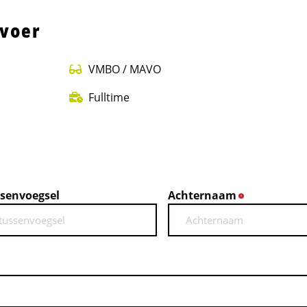
rvoer
VMBO / MAVO
Fulltime
senvoegsel
Achternaam
*