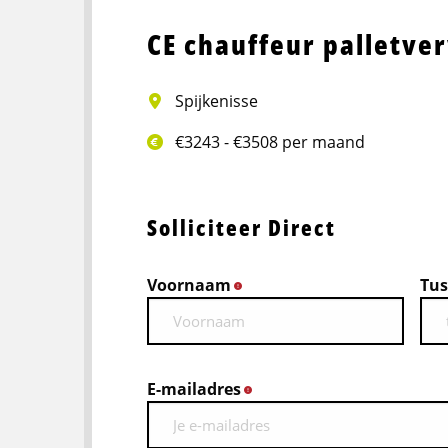
CE chauffeur palletve
Spijkenisse
€3243 - €3508 per maand
Solliciteer Direct
Voornaam
Tus
*
E-mailadres
*