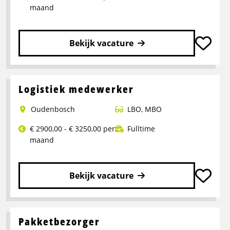
maand
Bekijk vacature
Lees
meer
over
Logistiek medewerker
Operator
Oudenbosch
LBO
,
MBO
Productie
€ 2900,00 - € 3250,00 per
Fulltime
maand
Bekijk vacature
Lees
meer
over
Pakketbezorger