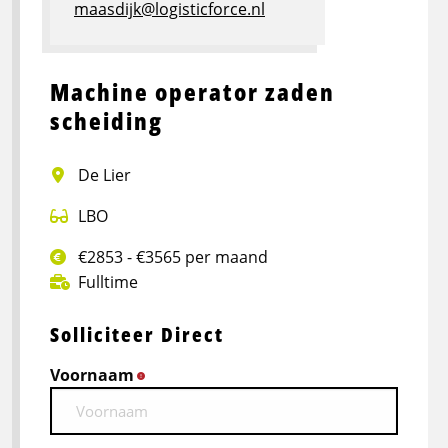
maasdijk@logisticforce.nl
Machine operator zaden
scheiding
De Lier
LBO
€2853 - €3565 per maand
Fulltime
Solliciteer Direct
Voornaam
*