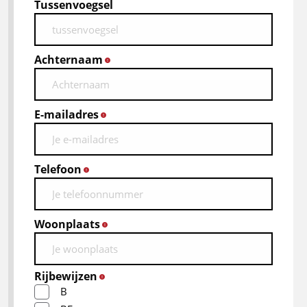
Tussenvoegsel
Achternaam
*
E-mailadres
*
Telefoon
*
Woonplaats
*
Rijbewijzen
*
B