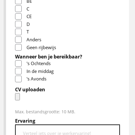
BE
C
CE
D
T
Anders
Geen rijbewijs
Wanneer ben je bereikbaar?
's Ochtends
In de middag
's Avonds
CV uploaden
Max. bestandsgrootte: 10 MB.
Ervaring