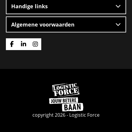
Handige links
Algemene voorwaarden
Ga
Ga
Ga
naar
naar
naar
Facebook
Linkedin
Instagram
Ga
naar
de
homepage
copyright 2026 - Logistic Force