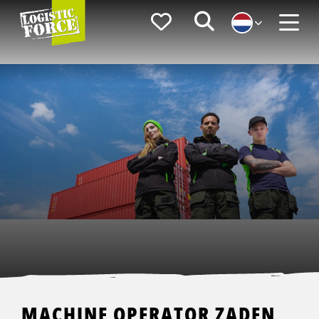
Logistic
Favorieten
Zoeken
Force
Menu
MACHINE OPERATOR ZADEN