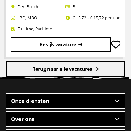
Logistiek
Den Bosch
B
medewerker
LBO
,
MBO
€ 15,72 - € 15,72 per uur
Fulltime
,
Parttime
Bekijk vacature
Lees
meer
Terug naar alle vacatures
over
Pakketbezorger
Site
footer
Onze diensten
Over ons