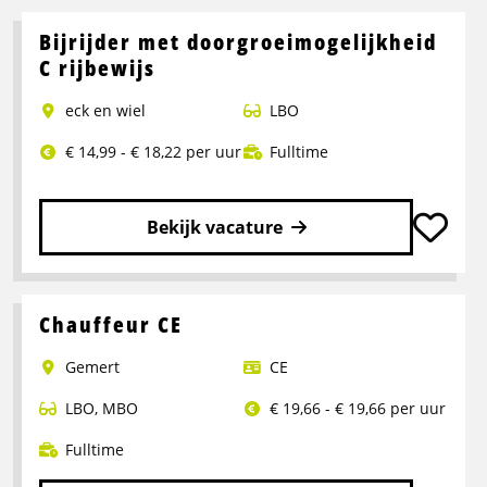
meer
over
Bijrijder met doorgroeimogelijkheid
Chauffeur
C rijbewijs
C/CE
eck en wiel
LBO
Stukgoed
|
€ 14,99 - € 18,22 per uur
Fulltime
Assen
Bekijk vacature
Lees
meer
over
Chauffeur CE
Bijrijder
Gemert
CE
met
doorgroeimogelijkheid
LBO
,
MBO
€ 19,66 - € 19,66 per uur
C
rijbewijs
Fulltime