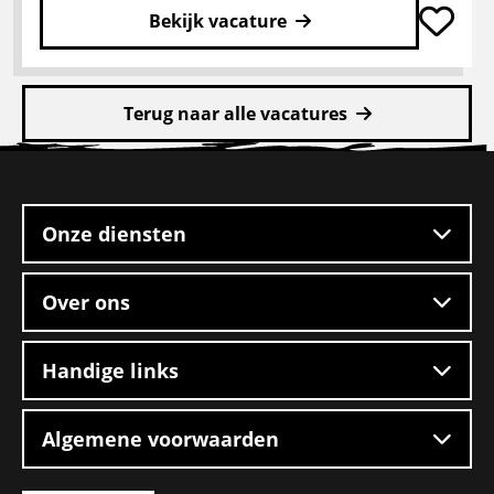
Bekijk vacature
Lees
meer
Terug naar alle vacatures
over
Chauffeur
Site
CE
footer
Onze diensten
Over ons
Handige links
Algemene voorwaarden