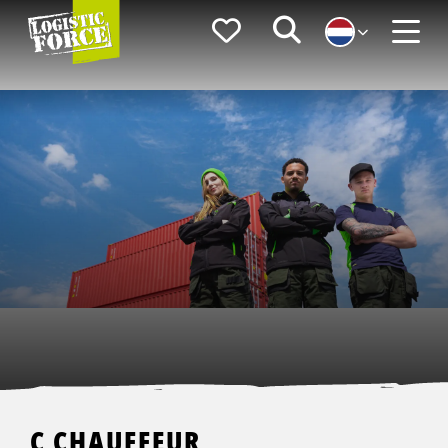
Logistic
Favorieten
Zoeken
Force
Menu
C CHAUFFEUR