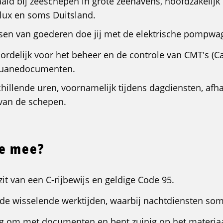
ald bij zeeschepen in grote zeehavens, hoofdzakelijk 
ux en soms Duitsland.
ssen van goederen doe jij met de elektrische pompwa
oordelijk voor het beheer en de controle van CMT's 
douanedocumenten.
chillende uren, voornamelijk tijdens dagdiensten, afha
van de schepen.
je mee?
zit van een C-rijbewijs en geldige Code 95.
or de wisselende werktijden, waarbij nachtdiensten s
dig om met documenten en bent zuinig op het materiaa