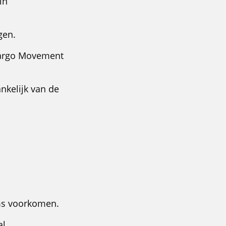
in
gen.
(Cargo Movement
nkelijk van de
oms voorkomen.
l.