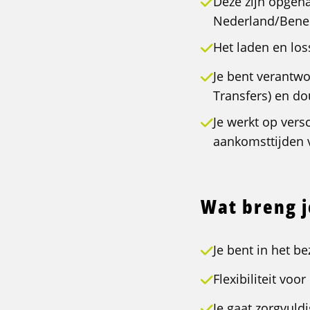
Deze zijn opgeha
Nederland/Benel
Het laden en lo
Je bent verantw
Transfers) en 
Je werkt op vers
aankomsttijden 
Wat breng 
Je bent in het be
Flexibiliteit vo
Je gaat zorgvul