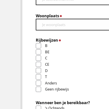
Woonplaats
*
Rijbewijzen
*
B
BE
C
CE
D
T
Anders
Geen rijbewijs
Wanneer ben je bereikbaar?
's Ochtends