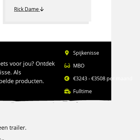
Rick Dame
Spijkenisse
 iets voor jou? Ontdek
MBO
isse. Als
€3243 - €3508 per maand
koelde producten.
Fulltime
en trailer.