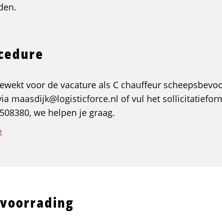
den.
ocedure
gewekt voor de vacature als C chauffeur scheepsbevo
via maasdijk@logisticforce.nl of vul het sollicitatiefor
508380, we helpen je graag.
e
evoorrading