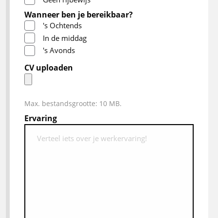
Wanneer ben je bereikbaar?
's Ochtends
In de middag
's Avonds
CV uploaden
Max. bestandsgrootte: 10 MB.
Ervaring