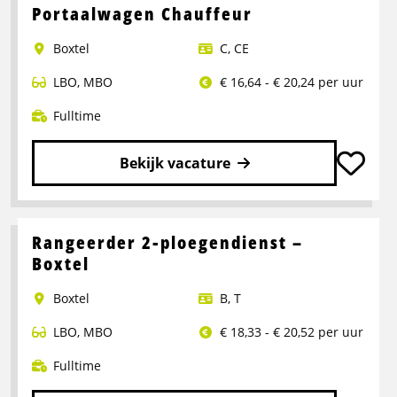
over
Portaalwagen Chauffeur
Chauffeur
Boxtel
C
,
CE
CE
LBO
,
MBO
€ 16,64 - € 20,24 per uur
Fulltime
Bekijk vacature
Lees
meer
over
Rangeerder 2-ploegendienst –
Portaalwagen
Boxtel
Chauffeur
Boxtel
B
,
T
LBO
,
MBO
€ 18,33 - € 20,52 per uur
Fulltime