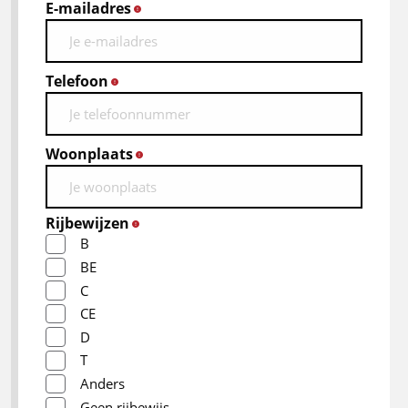
E-mailadres
*
Telefoon
*
Woonplaats
*
Rijbewijzen
*
B
BE
C
CE
D
T
Anders
Geen rijbewijs