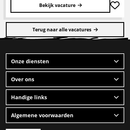
Bekijk vacature
Lees
meer
Terug naar alle vacatures
over
Rangeerder
Site
2-
footer
ploegendienst
–
Onze diensten
Boxtel
Over ons
Handige links
Algemene voorwaarden