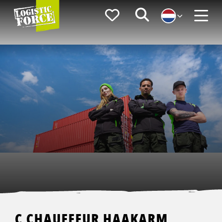
Logistic
Favorieten
Zoeken
Force
Menu
C CHAUFFEUR HAAKARM