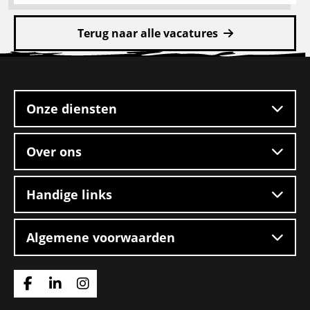
Lees
meer
Terug naar alle vacatures
over
Chauffeur
Site
CE
footer
Onze diensten
Over ons
Handige links
Algemene voorwaarden
Ga
Ga
Ga
naar
naar
naar