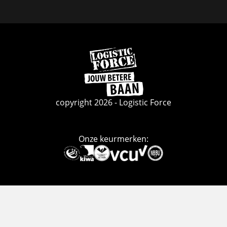
Facebook
Linkedin
Instagram
Ga
naar
de
homepage
copyright 2026 - Logistic Force
Onze keurmerken:
Deze
link
gaat
naar