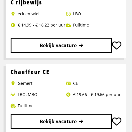
Chauffeur
C rijbewijs
C/CE
eck en wiel
LBO
Stukgoed
|
€ 14,99 - € 18,22 per uur
Fulltime
Assen
Bekijk vacature
Lees
meer
over
Chauffeur CE
Bijrijder
Gemert
CE
met
doorgroeimogelijkheid
LBO
,
MBO
€ 19,66 - € 19,66 per uur
C
rijbewijs
Fulltime
Bekijk vacature