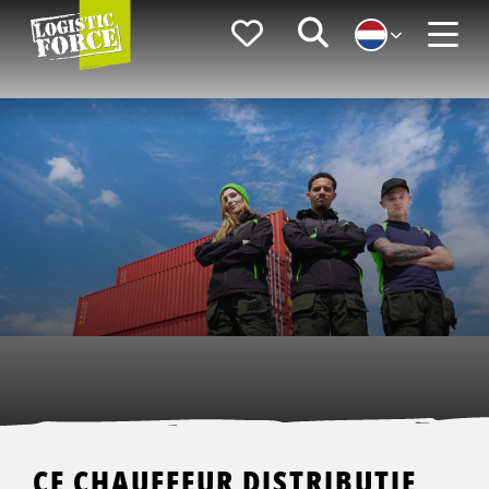
Logistic
Favorieten
Zoeken
Force
Menu
CE CHAUFFEUR DISTRIBUTIE