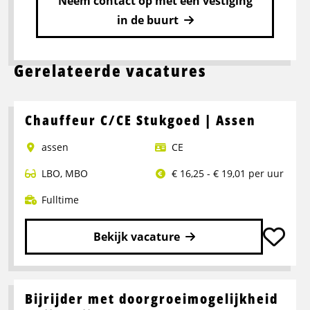
Neem contact op met een vestiging
in de buurt
Gerelateerde vacatures
Chauffeur C/CE Stukgoed | Assen
assen
CE
LBO
,
MBO
€ 16,25 - € 19,01 per uur
Fulltime
Bekijk vacature
Lees
meer
over
Bijrijder met doorgroeimogelijkheid