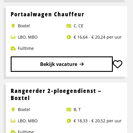
meer
over
Portaalwagen Chauffeur
Chauffeur
Boxtel
C
,
CE
CE
LBO
,
MBO
€ 16,64 - € 20,24 per uur
Fulltime
Bekijk vacature
Lees
meer
over
Rangeerder 2-ploegendienst –
Portaalwagen
Boxtel
Chauffeur
Boxtel
B
,
T
LBO
,
MBO
€ 18,33 - € 20,52 per uur
Fulltime