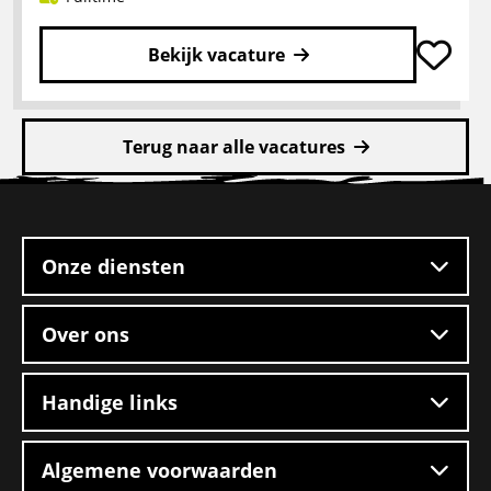
Bekijk vacature
Lees
meer
Terug naar alle vacatures
over
Rangeerder
Site
2-
footer
ploegendienst
–
Onze diensten
Boxtel
Over ons
Handige links
Algemene voorwaarden