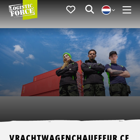
Logistic
Favorieten
Zoeken
Force
Menu
VRACHTWAGENCHAUFFEUR CE