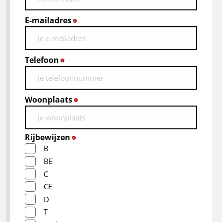
E-mailadres
*
Telefoon
*
Woonplaats
*
Rijbewijzen
*
B
BE
C
CE
D
T