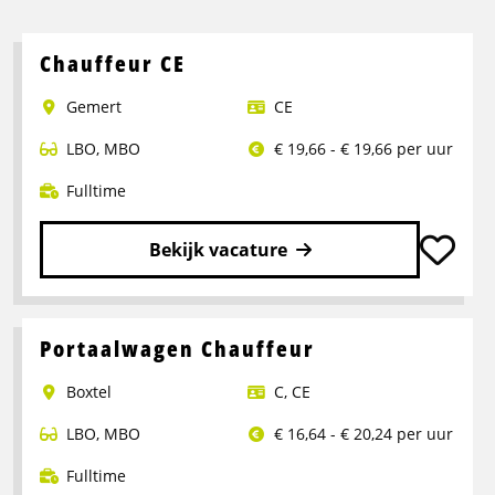
Chauffeur CE
Gemert
CE
LBO
,
MBO
€ 19,66 - € 19,66 per uur
Fulltime
Bekijk vacature
Lees
meer
over
Portaalwagen Chauffeur
Chauffeur
Boxtel
C
,
CE
CE
LBO
,
MBO
€ 16,64 - € 20,24 per uur
Fulltime