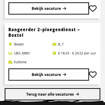
Bekijk vacature
Lees
meer
over
Rangeerder 2-ploegendienst –
Portaalwagen
Boxtel
Chauffeur
Boxtel
B
,
T
LBO
,
MBO
€ 18,33 - € 20,52 per uur
Fulltime
Bekijk vacature
Lees
meer
Terug naar alle vacatures
over
Rangeerder