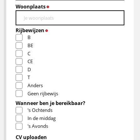
Woonplaats
*
Rijbewijzen
*
B
BE
C
CE
D
T
Anders
Geen rijbewijs
Wanneer ben je bereikbaar?
's Ochtends
In de middag
's Avonds
CV uploaden