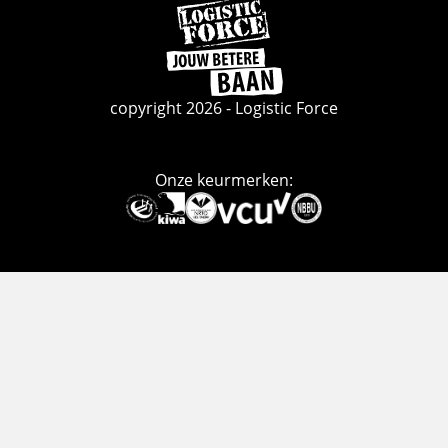
Ga
naar
de
homepage
copyright 2026 - Logistic Force
Onze keurmerken:
Deze
link
gaat
naar