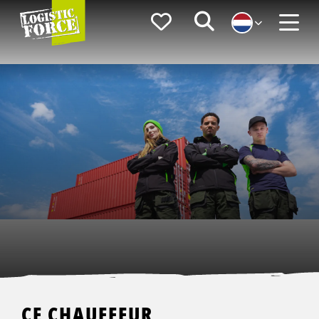
Logistic
Favorieten
Zoeken
Force
Menu
CE CHAUFFEUR