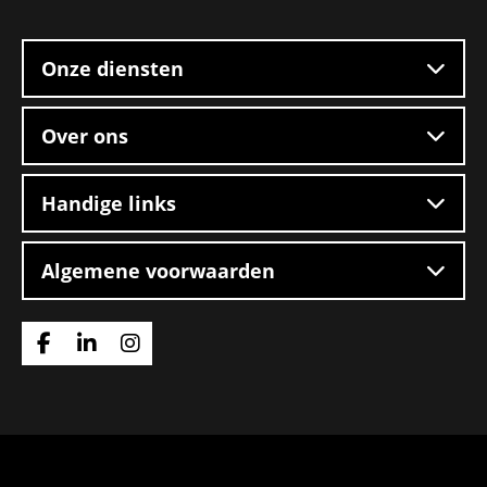
Site
2-
footer
ploegendienst
–
Onze diensten
Boxtel
Over ons
Handige links
Algemene voorwaarden
Ga
Ga
Ga
naar
naar
naar
Facebook
Linkedin
Instagram