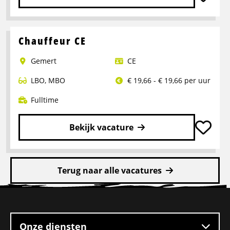
Lees
meer
over
Chauffeur CE
Bijrijder
Gemert
CE
met
doorgroeimogelijkheid
LBO
,
MBO
€ 19,66 - € 19,66 per uur
C
rijbewijs
Fulltime
Bekijk vacature
Lees
meer
Terug naar alle vacatures
over
Chauffeur
Site
CE
footer
Onze diensten