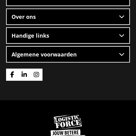
Over ons
Handige links
Algemene voorwaarden
Ga
Ga
Ga
naar
naar
naar
Facebook
Linkedin
Instagram
Ga
naar
de