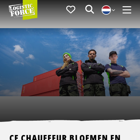
Logistic
Favorieten
Zoeken
Force
Menu
CE CHAUFFEUR BLOEMEN EN