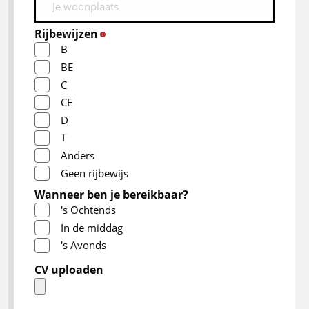
Rijbewijzen
*
B
BE
C
CE
D
T
Anders
Geen rijbewijs
Wanneer ben je bereikbaar?
's Ochtends
In de middag
's Avonds
CV uploaden