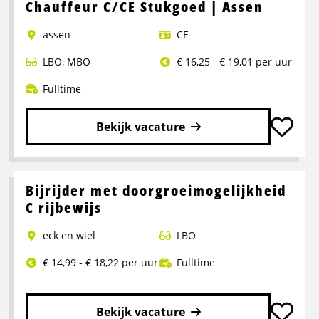
Chauffeur C/CE Stukgoed | Assen
assen
CE
LBO
,
MBO
€ 16,25 - € 19,01 per uur
Fulltime
Bekijk vacature
Lees
meer
over
Bijrijder met doorgroeimogelijkheid
Chauffeur
C rijbewijs
C/CE
eck en wiel
LBO
Stukgoed
|
€ 14,99 - € 18,22 per uur
Fulltime
Assen
Bekijk vacature