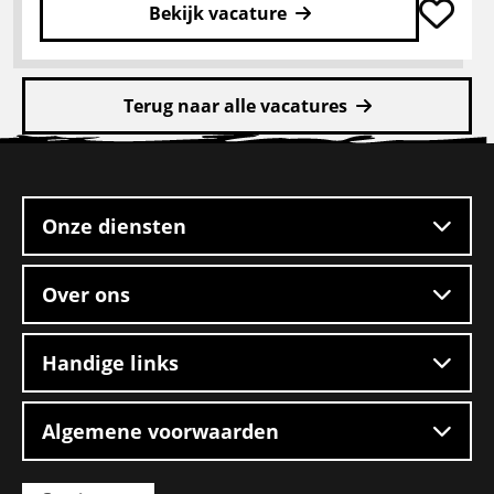
Bekijk vacature
Lees
meer
Terug naar alle vacatures
over
Rangeerder
Site
2-
footer
ploegendienst
–
Onze diensten
Boxtel
Over ons
Handige links
Algemene voorwaarden