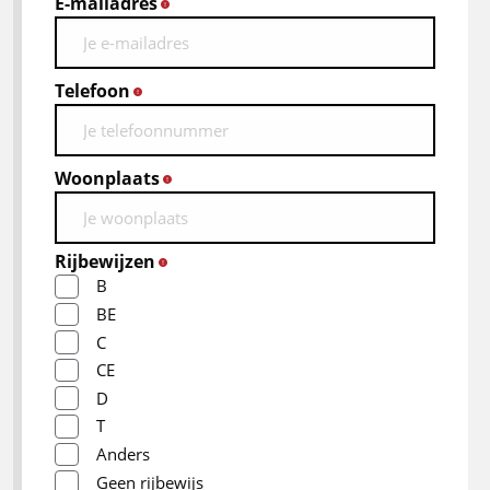
E-mailadres
*
Telefoon
*
Woonplaats
*
Rijbewijzen
*
B
BE
C
CE
D
T
Anders
Geen rijbewijs