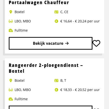
over
Portaalwagen Chauffeur
Chauffeur
Boxtel
C
,
CE
CE
LBO
,
MBO
€ 16,64 - € 20,24 per uur
Fulltime
Bekijk vacature
Lees
meer
over
Rangeerder 2-ploegendienst –
Portaalwagen
Boxtel
Chauffeur
Boxtel
B
,
T
LBO
,
MBO
€ 18,33 - € 20,52 per uur
Fulltime