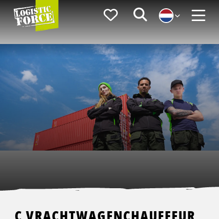
Logistic
Favorieten
Zoeken
Force
Menu
C VRACHTWAGENCHAUFFEUR