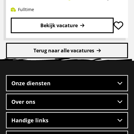
–
Boxtel
Fulltime
Bekijk vacature
Lees
meer
Terug naar alle vacatures
over
CE
Site
chauffeur
footer
mengvoeders
Onze diensten
Over ons
Handige links