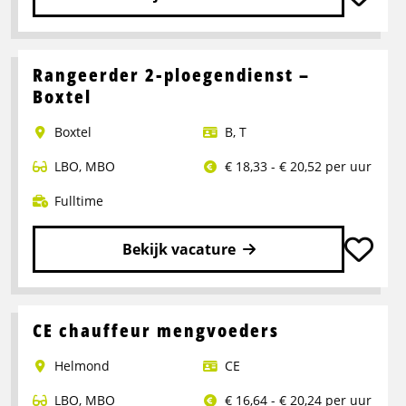
Lees
meer
over
Rangeerder 2-ploegendienst –
Portaalwagen
Boxtel
Chauffeur
Boxtel
B
,
T
LBO
,
MBO
€ 18,33 - € 20,52 per uur
Fulltime
Bekijk vacature
Lees
meer
over
CE chauffeur mengvoeders
Rangeerder
Helmond
CE
2-
ploegendienst
LBO
,
MBO
€ 16,64 - € 20,24 per uur