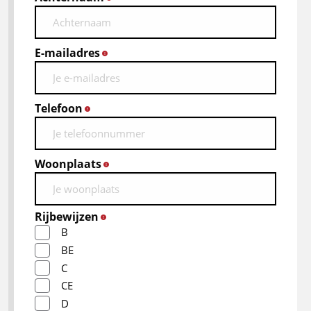
E-mailadres
*
Telefoon
*
Woonplaats
*
Rijbewijzen
*
B
BE
C
CE
D