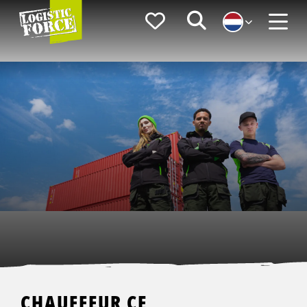
Logistic
Favorieten
Zoeken
Force
Menu
CHAUFFEUR CE