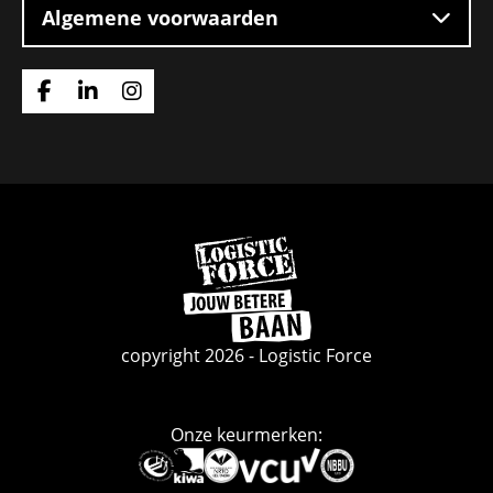
Algemene voorwaarden
Ga
Ga
Ga
naar
naar
naar
Facebook
Linkedin
Instagram
Ga
naar
de
homepage
copyright 2026 - Logistic Force
Onze keurmerken:
Deze
link