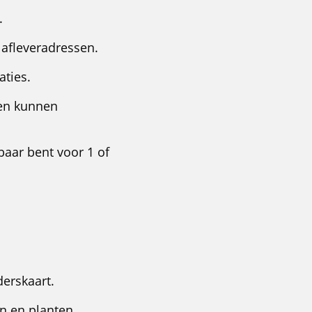
.
e afleveradressen.
aties.
gen kunnen
kbaar bent voor 1 of
derskaart.
n en planten.