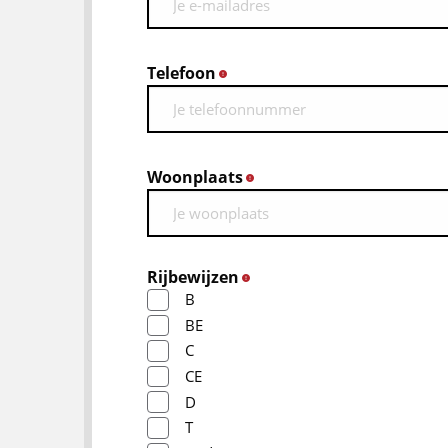
Telefoon
*
Woonplaats
*
Rijbewijzen
*
B
BE
C
CE
D
T