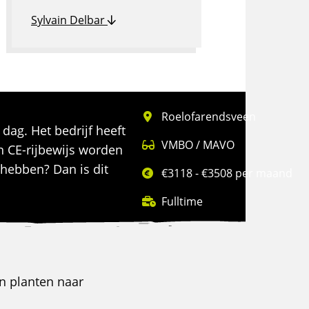
Sylvain Delbar
Roelofarendsveen
ag. Het bedrijf heeft
VMBO / MAVO
n CE-rijbewijs worden
 hebben? Dan is dit
€3118 - €3508 per maand
Fulltime
en planten naar