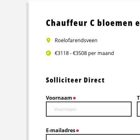
Chauffeur C bloemen e
Roelofarendsveen
€3118 - €3508 per maand
Solliciteer Direct
Voornaam
T
*
E-mailadres
*