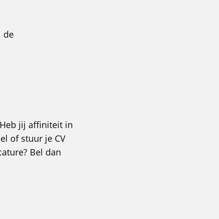
j de
b jij affiniteit in
l of stuur je CV
cature? Bel dan