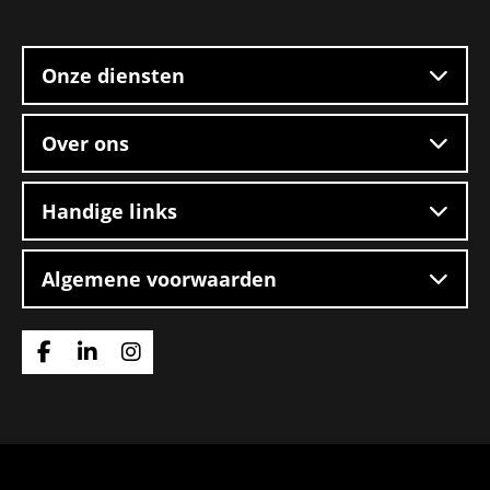
Site
footer
Onze diensten
Over ons
Handige links
Algemene voorwaarden
Ga
Ga
Ga
naar
naar
naar
Facebook
Linkedin
Instagram