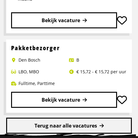
Bekijk vacature
Lees
meer
over
Pakketbezorger
Logistiek
Den Bosch
B
medewerker
LBO
,
MBO
€ 15,72 - € 15,72 per uur
Fulltime
,
Parttime
Bekijk vacature
Lees
meer
Terug naar alle vacatures
over
Pakketbezorger