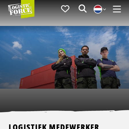
Logistic
Favorieten
Zoeken
Force
Menu
LOGISTIEK MEDEWERKER