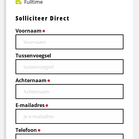
Fulltime
Solliciteer Direct
Voornaam
*
Tussenvoegsel
Achternaam
*
E-mailadres
*
Telefoon
*