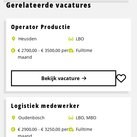
Gerelateerde vacatures
Operator Productie
Heusden
LBO
€ 2700,00 - € 3500,00 per
Fulltime
maand
Bekijk vacature
Lees
meer
over
Logistiek medewerker
Operator
Oudenbosch
LBO
,
MBO
Productie
€ 2900,00 - € 3250,00 per
Fulltime
maand