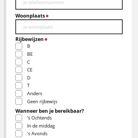
Woonplaats
*
Rijbewijzen
*
B
BE
C
CE
D
T
Anders
Geen rijbewijs
Wanneer ben je bereikbaar?
's Ochtends
In de middag
's Avonds