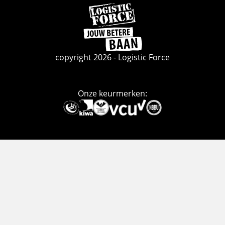
Ga
naar
de
homepage
copyright 2026 - Logistic Force
Onze keurmerken:
Deze
link
gaat
naar