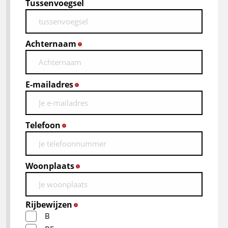
Tussenvoegsel
Achternaam
*
E-mailadres
*
Telefoon
*
Woonplaats
*
Rijbewijzen
*
B