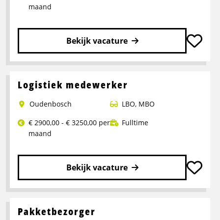
maand
Bekijk vacature
Lees
meer
over
Logistiek medewerker
Operator
Oudenbosch
LBO
,
MBO
Productie
€ 2900,00 - € 3250,00 per
Fulltime
maand
Bekijk vacature
Lees
meer
over
Pakketbezorger