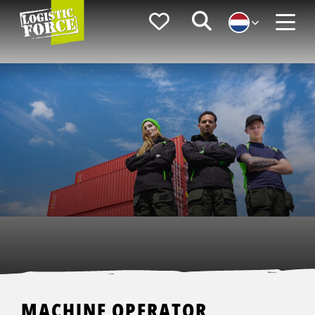
Logistic
Favorieten
Zoeken
Force
Menu
MACHINE OPERATOR