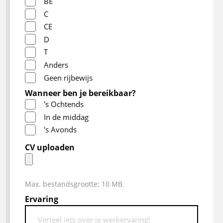
BE
C
CE
D
T
Anders
Geen rijbewijs
Wanneer ben je bereikbaar?
's Ochtends
In de middag
's Avonds
CV uploaden
Max. bestandsgrootte: 10 MB.
Ervaring