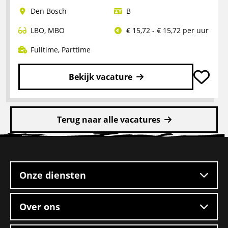
Logistiek
Den Bosch
B
medewerker
LBO
,
MBO
€ 15,72 - € 15,72 per uur
Fulltime
,
Parttime
Bekijk vacature
Lees
meer
Terug naar alle vacatures
over
Pakketbezorger
Site
footer
Onze diensten
Over ons