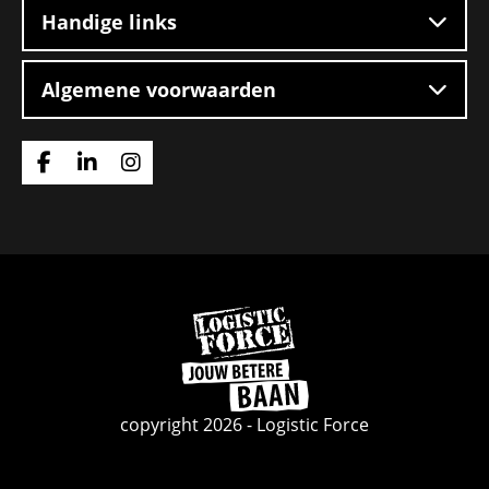
Handige links
Algemene voorwaarden
Ga
Ga
Ga
naar
naar
naar
Facebook
Linkedin
Instagram
Ga
naar
de
homepage
copyright 2026 - Logistic Force