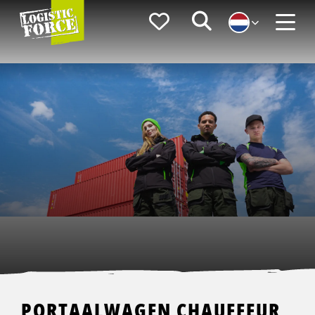
Logistic
Favorieten
Zoeken
Force
Menu
PORTAALWAGEN CHAUFFEUR