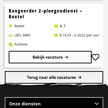
meer
over
Rangeerder 2-ploegendienst –
Portaalwagen
Boxtel
Chauffeur
Boxtel
B
,
T
LBO
,
MBO
€ 18,33 - € 20,52 per uur
Fulltime
Bekijk vacature
Lees
meer
Terug naar alle vacatures
over
Rangeerder
Site
2-
footer
ploegendienst
–
Onze diensten
Boxtel