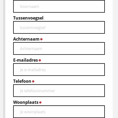
Tussenvoegsel
Achternaam
*
E-mailadres
*
Telefoon
*
Woonplaats
*