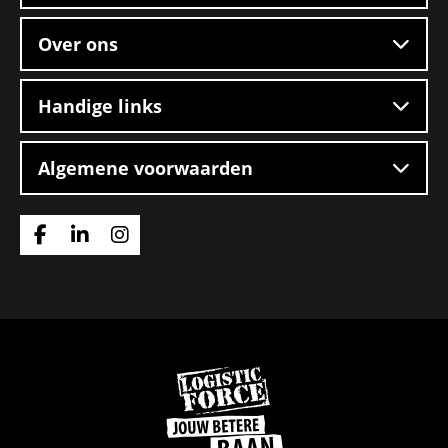
Over ons
Handige links
Algemene voorwaarden
Ga
Ga
Ga
naar
naar
naar
Facebook
Linkedin
Instagram
Ga
naar
de