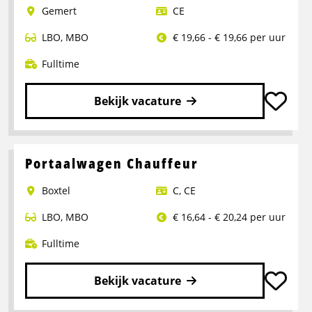
Gemert
CE
LBO
,
MBO
€ 19,66 - € 19,66 per uur
Fulltime
Bekijk vacature
Lees
meer
over
Portaalwagen Chauffeur
Chauffeur
Boxtel
C
,
CE
CE
LBO
,
MBO
€ 16,64 - € 20,24 per uur
Fulltime
Bekijk vacature
Lees