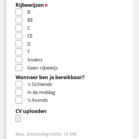
Rijbewijzen
*
B
BE
C
CE
D
T
Anders
Geen rijbewijs
Wanneer ben je bereikbaar?
's Ochtends
In de middag
's Avonds
CV uploaden
Max. bestandsgrootte: 10 MB.