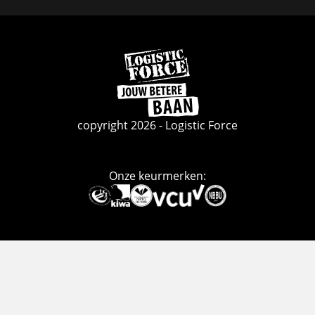
Ga
naar
de
homepage
copyright 2026 - Logistic Force
Onze keurmerken:
Deze
link
gaat
naar