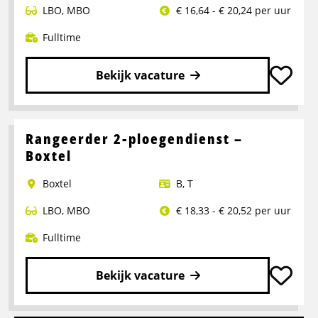
LBO
,
MBO
€ 16,64 - € 20,24 per uur
Fulltime
Bekijk vacature
Lees
meer
over
Rangeerder 2-ploegendienst –
Portaalwagen
Boxtel
Chauffeur
Boxtel
B
,
T
LBO
,
MBO
€ 18,33 - € 20,52 per uur
Fulltime
Bekijk vacature
Lees