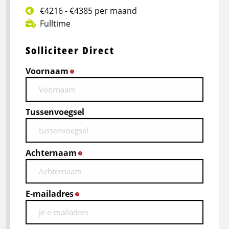
€4216 - €4385 per maand
Fulltime
Solliciteer Direct
Voornaam
*
Tussenvoegsel
Achternaam
*
E-mailadres
*