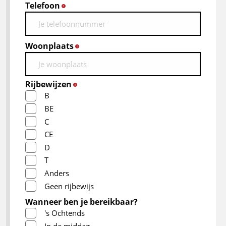
Telefoon
*
Woonplaats
*
Rijbewijzen
*
B
BE
C
CE
D
T
Anders
Geen rijbewijs
Wanneer ben je bereikbaar?
's Ochtends
In de middag