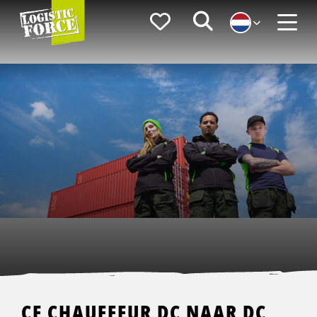
Logistic
Favorieten
Zoeken
Force
Menu
CE CHAUFFEUR DC NAAR DC