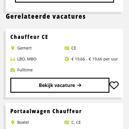
Gerelateerde vacatures
Chauffeur CE
Gemert
CE
LBO
,
MBO
€ 19,66 - € 19,66 per uur
Fulltime
Bekijk vacature
Lees
meer
over
Portaalwagen Chauffeur
Chauffeur
Boxtel
C
,
CE
CE