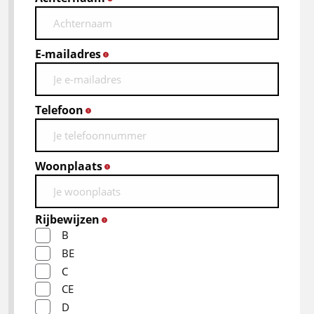
E-mailadres
*
Telefoon
*
Woonplaats
*
Rijbewijzen
*
B
BE
C
CE
D