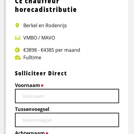
CE chauffeur
horecadistributie
Berkel en Rodenrijs
VMBO / MAVO
€3898 - €4385 per maand
Fulltime
Solliciteer Direct
Voornaam
*
Tussenvoegsel
Achternaam
*