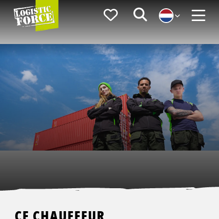
Logistic
Favorieten
Zoeken
Force
Menu
CE CHAUFFEUR