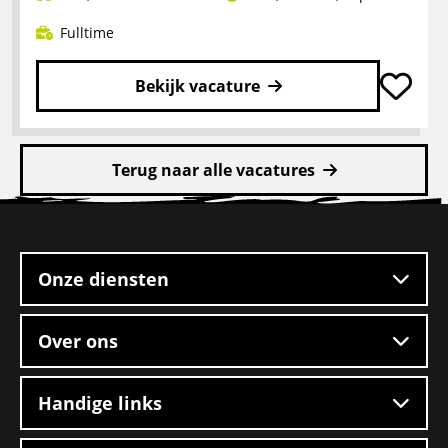
Fulltime
Bekijk vacature
Lees
meer
Terug naar alle vacatures
over
Rangeerder
Site
2-
footer
ploegendienst
–
Onze diensten
Boxtel
Over ons
Handige links