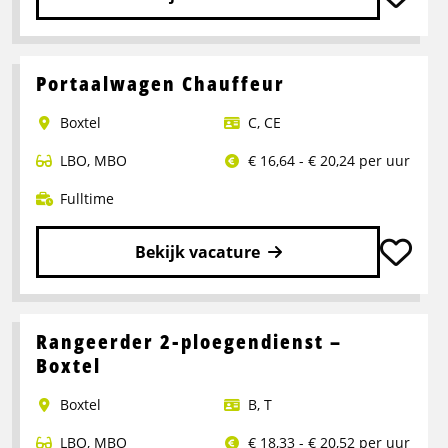
Lees
meer
over
Portaalwagen Chauffeur
Chauffeur
Boxtel
C
,
CE
CE
LBO
,
MBO
€ 16,64 - € 20,24 per uur
Fulltime
Bekijk vacature
Lees
meer
over
Rangeerder 2-ploegendienst –
Portaalwagen
Boxtel
Chauffeur
Boxtel
B
,
T
LBO
,
MBO
€ 18,33 - € 20,52 per uur