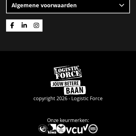
Algemene voorwaarden
Ga
Ga
Ga
naar
naar
naar
Facebook
Linkedin
Instagram
Ga
naar
de
homepage
copyright 2026 - Logistic Force
Onze keurmerken:
Deze
link