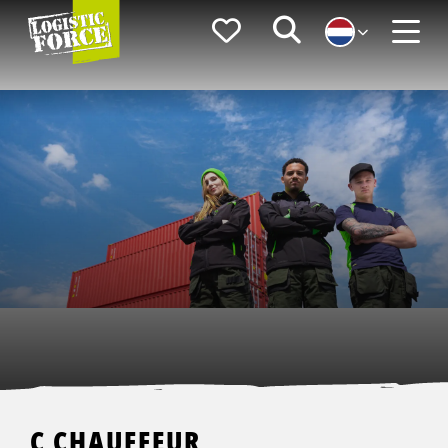
Logistic
Favorieten
Zoeken
Force
Menu
C CHAUFFEUR