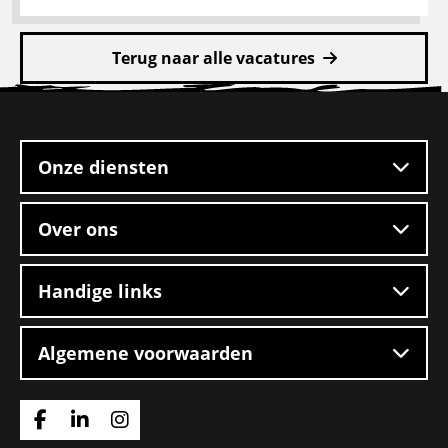
Lees
meer
Terug naar alle vacatures
over
CE
Site
chauffeur
footer
mengvoeders
Onze diensten
Over ons
Handige links
Algemene voorwaarden
Ga
Ga
Ga