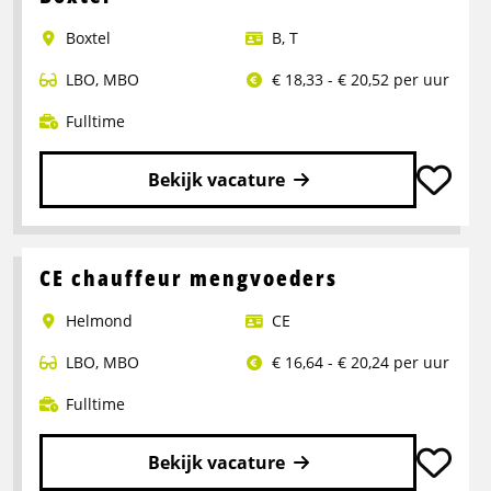
Chauffeur
Boxtel
B
,
T
LBO
,
MBO
€ 18,33 - € 20,52 per uur
Fulltime
Bekijk vacature
Lees
meer
over
CE chauffeur mengvoeders
Rangeerder
Helmond
CE
2-
ploegendienst
LBO
,
MBO
€ 16,64 - € 20,24 per uur
–
Boxtel
Fulltime
Bekijk vacature